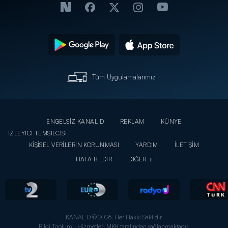
Tüm Uygulamalarımız
ENGELSİZ KANAL D
REKLAM
KÜNYE
İZLEYİCİ TEMSİLCİSİ
KİŞİSEL VERİLERİN KORUNMASI
YARDIM
İLETİŞİM
HATA BİLDİR
DİĞER
KANAL D © 2026. Her Hakkı Saklıdır.
Bilgi Toplumu Hizmetleri MKK tarafından sağlanmaktadır.