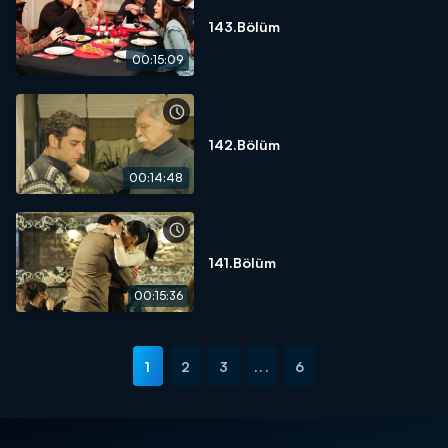
143.Bölüm
00:15:09
142.Bölüm
00:14:48
141.Bölüm
00:15:36
1
2
3
...
6