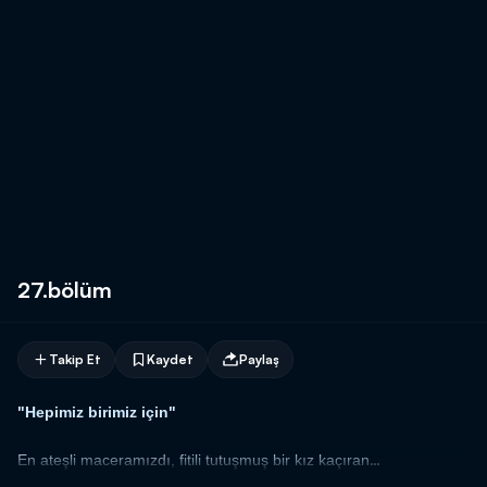
27.bölüm
Takip Et
Kaydet
Paylaş
"Hepimiz birimiz için"
En ateşli maceramızdı, fitili tutuşmuş bir kız kaçıran
Ve ne çok şarkı bilirdik, bilmediğimiz tek şeydi yalan