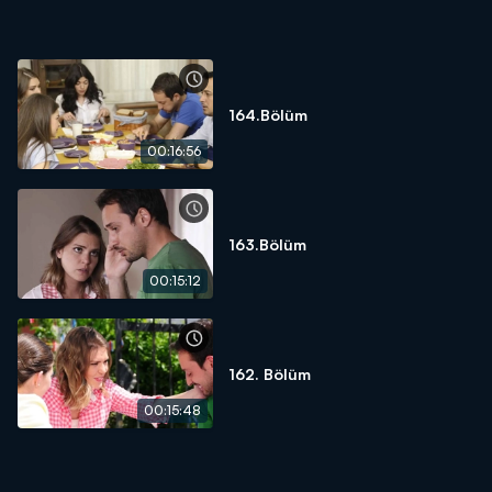
kalması gerektiğini düşünen Efe, hem tüm dostlarını eskisi gibi
yeniden bir araya getirebilmek, hem de yeni bulduğu işten
şikayetçi olan Su’nun da gönlünü almak için kazandığı ilk
bahşişlerle herkesi felekten bir gece çalmak üzere ikna eder.
Ancak büyük umutlarla başlayan gece herkes için büyük
164.Bölüm
sürprizlerle sona erecektir.
00:16:56
163.Bölüm
00:15:12
162. Bölüm
00:15:48