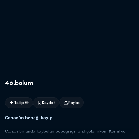
46.bölüm
Takip Et
Kaydet
Paylaş
Canan’ın bebeği kayıp
Canan bir anda kaybolan bebeği için endişelenirken, Kamil ve
Bilal bebeği Murat’ın kaçırdığına kesin gözüyle bakmaktadır. Bu