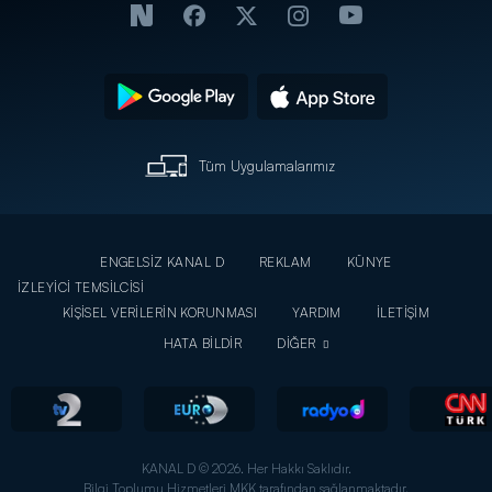
Tüm Uygulamalarımız
ENGELSİZ KANAL D
REKLAM
KÜNYE
İZLEYİCİ TEMSİLCİSİ
KİŞİSEL VERİLERİN KORUNMASI
YARDIM
İLETİŞİM
HATA BİLDİR
DİĞER
KANAL D © 2026. Her Hakkı Saklıdır.
Bilgi Toplumu Hizmetleri MKK tarafından sağlanmaktadır.