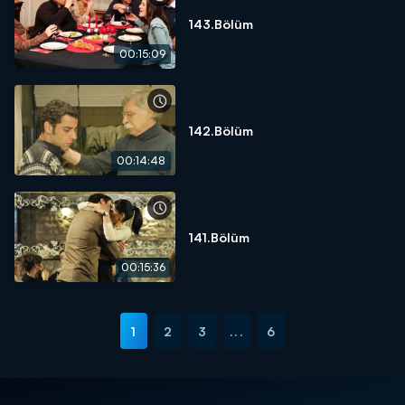
143.Bölüm
00:15:09
142.Bölüm
00:14:48
141.Bölüm
00:15:36
1
2
3
...
6