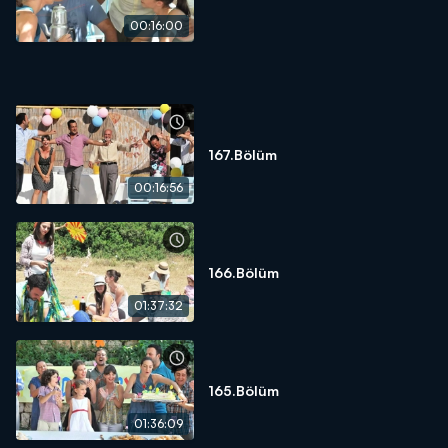
Farklı dünyalara savrulup, tekrar toparlanırken birbirlerinin
00:16:00
değerini anlamakta zorlanan gençlerimiz yolculuklarına devam
ediyor. Eski dostlar uzun zaman sonra yeniden bir araya geliyor.
Bakalım aralarındaki düşmanlık daha ne kadar sürecek?
167.Bölüm
00:16:56
166.Bölüm
01:37:32
165.Bölüm
01:36:09