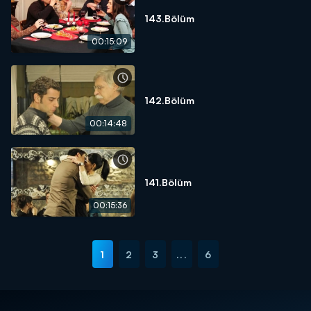
143.Bölüm
00:15:09
142.Bölüm
00:14:48
141.Bölüm
00:15:36
1
2
3
...
6