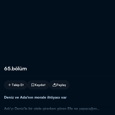
65.bölüm
Takip Et
Kaydet
Paylaş
Deniz ve Ada'nın morale ihtiyacı var
Aslı’yı Deniz’le bir otele girerken gören Efe ne yapacağını
bilememektedir. Artık birbirlerine açıklamaları gereken çok fazla