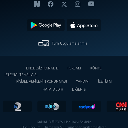
Tüm Uygulamalarımız
ENGELSİZ KANAL D
REKLAM
KÜNYE
İZLEYİCİ TEMSİLCİSİ
KİŞİSEL VERİLERİN KORUNMASI
YARDIM
İLETİŞİM
HATA BİLDİR
DİĞER
KANAL D © 2026. Her Hakkı Saklıdır.
Bilgi Toplumu Hizmetleri MKK tarafından sağlanmaktadır.