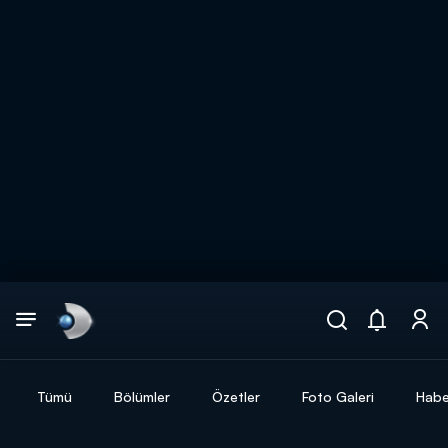
Arama
muhteşem ikili
ARAMA SONUÇLARI
Tümü
Bölümler
Özetler
Foto Galeri
Habe
DİĞER SONUÇLAR