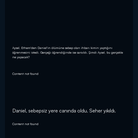
Aysel, Ethem'den Daniel'in ölümüne sebep olan ihbarı kimin yaptığını
öğrenmesini istedi. Gerçeği öğrendiğinde ise sarsıldı. Şimdi Aysel, bu gerçekle
ne yapacak?
Content not found
Daniel, sebepsiz yere canında oldu. Seher yıkıldı.
Content not found