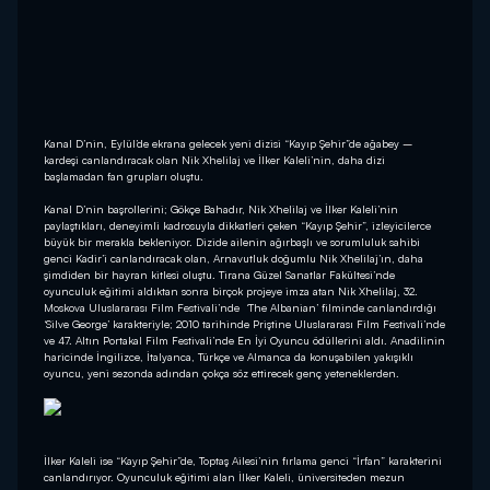
Kanal D’nin, Eylül’de ekrana gelecek yeni dizisi “Kayıp Şehir”de ağabey –
kardeşi canlandıracak olan Nik Xhelilaj ve İlker Kaleli’nin, daha dizi
başlamadan fan grupları oluştu.
Kanal D’nin başrollerini; Gökçe Bahadır, Nik Xhelilaj ve İlker Kaleli’nin
paylaştıkları, deneyimli kadrosuyla dikkatleri çeken “Kayıp Şehir”, izleyicilerce
büyük bir merakla bekleniyor. Dizide ailenin ağırbaşlı ve sorumluluk sahibi
genci Kadir’i canlandıracak olan, Arnavutluk doğumlu Nik Xhelilaj’ın, daha
şimdiden bir hayran kitlesi oluştu. Tirana Güzel Sanatlar Fakültesi’nde
oyunculuk eğitimi aldıktan sonra birçok projeye imza atan Nik Xhelilaj, 32.
Moskova Uluslararası Film Festivali’nde ‘The Albanian’ filminde canlandırdığı
‘Silve George’ karakteriyle; 2010 tarihinde Priştine Uluslararası Film Festivali’nde
ve 47. Altın Portakal Film Festivali’nde En İyi Oyuncu ödüllerini aldı. Anadilinin
haricinde İngilizce, İtalyanca, Türkçe ve Almanca da konuşabilen yakışıklı
oyuncu, yeni sezonda adından çokça söz ettirecek genç yeteneklerden.
İlker Kaleli ise “Kayıp Şehir”de, Toptaş Ailesi’nin fırlama genci “İrfan” karakterini
canlandırıyor. Oyunculuk eğitimi alan İlker Kaleli, üniversiteden mezun