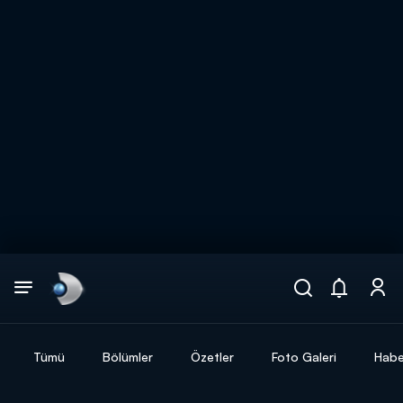
Arama
muhteşem ikili
ARAMA SONUÇLARI
Tümü
Bölümler
Özetler
Foto Galeri
Habe
DİĞER SONUÇLAR