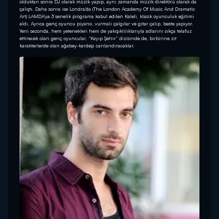
olduktan sonra DJ olarak müzik yapıp, aynı zamanda müzik direktörü olarak da
çalıştı. Daha sonra ise Londra’da (The London Academy Of Music And Dramatic
Art) LAMDA’ya 3 senelik programa kabul edilen Kaleli, klasik oyunculuk eğitimi
aldı. Ayrıca genç oyuncu piyano, vurmalı çalgılar ve gitar çalıp, beste yapıyor.
Yeni sezonda, hem yetenekleri hem de yakışıklılıklarıyla adlarını sıkça telafuz
ettirecek olan genç oyuncular, “Kayıp Şehir” dizisinde de, birbirine zıt
karakterlerde olan ağabey-kardeşi canlandıracaklar.