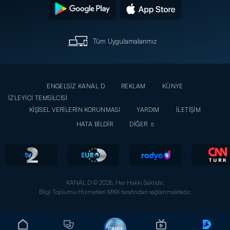
Tüm Uygulamalarımız
ENGELSİZ KANAL D
REKLAM
KÜNYE
İZLEYİCİ TEMSİLCİSİ
KİŞİSEL VERİLERİN KORUNMASI
YARDIM
İLETİŞİM
HATA BİLDİR
DİĞER
KANAL D © 2026. Her Hakkı Saklıdır.
Bilgi Toplumu Hizmetleri MKK tarafından sağlanmaktadır.
CANLI