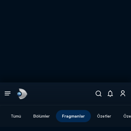
Arama
muhteşem ikili
ARAMA SONUÇLARI
Tümü
Bölümler
Fragmanlar
Özetler
Özel
DİĞER SONUÇLAR