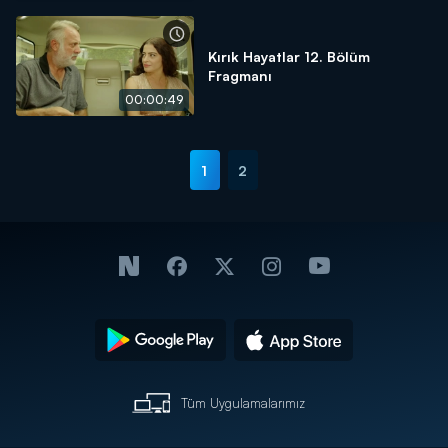
Kırık Hayatlar 12. Bölüm
Fragmanı
00:00:49
1
2
Tüm Uygulamalarımız