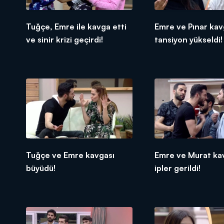
Tuğçe, Emre ile kavga etti
Emre ve Pınar ka
ve sinir krizi geçirdi!
tansiyon yükseldi!
Tuğçe ve Emre kavgası
Emre ve Murat ka
büyüdü!
ipler gerildi!