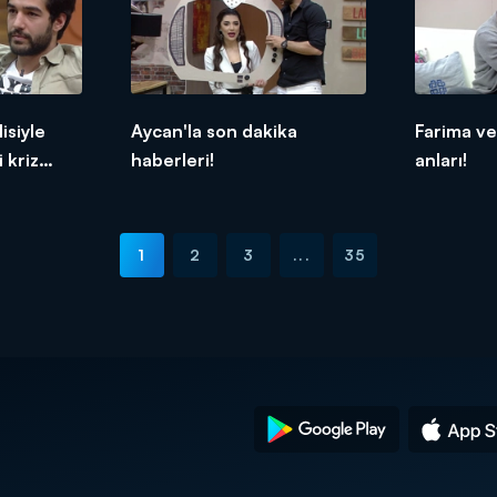
isiyle
Aycan'la son dakika
Farima ve
 kriz
haberleri!
anları!
1
2
3
...
35