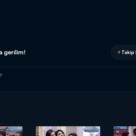
 gerilim!
Takip 
l"