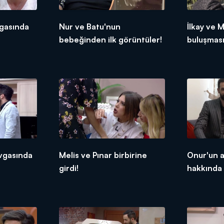
vgasında
Nur ve Batu'nun
İlkay ve M
bebeğinden ilk görüntüler!
buluşmas
gelişme!
vgasında
Melis ve Pınar birbirine
Onur'un a
girdi!
hakkında 