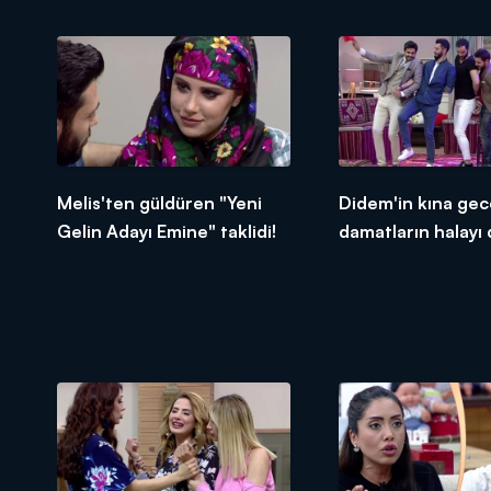
Melis'ten güldüren "Yeni
Didem'in kına gec
Gelin Adayı Emine" taklidi!
damatların halayı
vurdu!