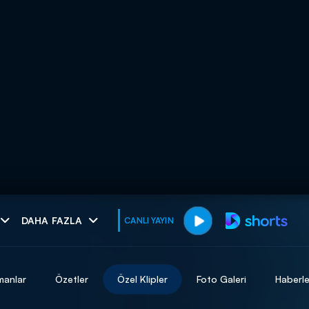
muhteşem ikili
DAHA FAZLA
CANLI YAYIN
I
manlar
Özetler
Özel Klipler
Foto Galeri
Haberle