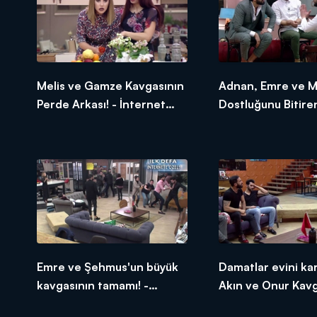
Melis ve Gamze Kavgasının
Adnan, Emre ve M
Perde Arkası! - İnternet
Dostluğunu Bitire
Özel
Kavga! - İnternet 
Emre ve Şehmus'un büyük
Damatlar evini kar
kavgasının tamamı! -
Akın ve Onur Kavga
İnternet Özel
İnternet Özel