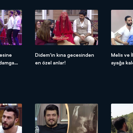
esine
Didem'in kına gecesinden
Melis ve İ
 damga
en özel anlar!
ayağa kald