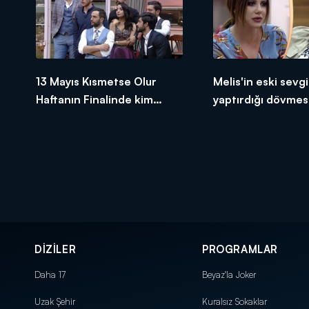
13 Mayıs Kısmetse Olur
Melis'in eski sevgil
Haftanın Finalinde kim
yaptırdığı dövmesi
elendi?
yarattı!
DİZİLER
PROGRAMLAR
Daha 17
Beyaz'la Joker
Uzak Şehir
Kuralsız Sokaklar