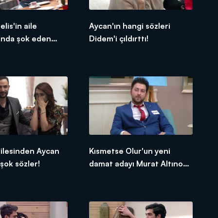
elis'in aile
Aycan'ın hangi sözleri
ında şok eden
Didem'i çıldırttı!
ilesinden Aycan
Kısmetse Olur'un yeni
şok sözler!
damat adayı Murat Altınok
kimdir?