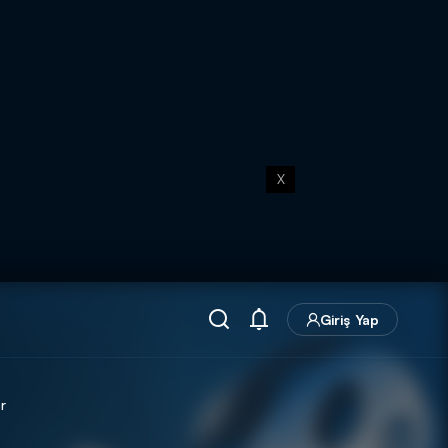
X
Giriş Yap
r