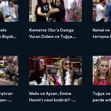
elis
Kısmetse Olur'a Damga
Kemal ve 
n Büyük
Vuran Didem ve Tuğçe
tartışma 
Özel
Kavgası - İnternet Özel
- İnterne
ıştıran
Melis ve Aycan, Emine
Tuğçe ve 
sı -
Hanım'ı nasıl kızdırdı? -
perde ark
İnternet Özel
Özel