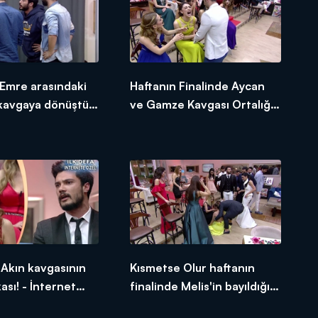
Emre arasındaki
Haftanın Finalinde Aycan
kavgaya dönüştü!
ve Gamze Kavgası Ortalığı
t Özel
Ayağa Kaldırdı! - İnternet
Özel
Akın kavgasının
Kısmetse Olur haftanın
ası! - İnternet
finalinde Melis'in bayıldığı
anlar!