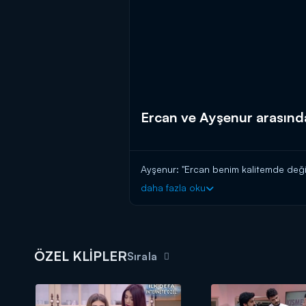
Ercan ve Ayşenur arasında
Ayşenur: "Ercan benim kalitemde deği
daha fazla oku
ÖZEL KLİPLER
Sırala