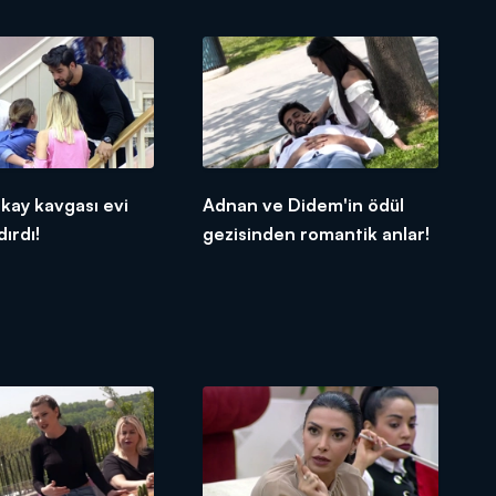
lkay kavgası evi
Adnan ve Didem'in ödül
ırdı!
gezisinden romantik anlar!