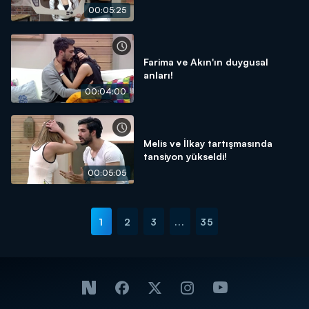
00:05:25
Farima ve Akın'ın duygusal
anları!
00:04:00
Melis ve İlkay tartışmasında
tansiyon yükseldi!
00:05:05
1
2
3
...
35