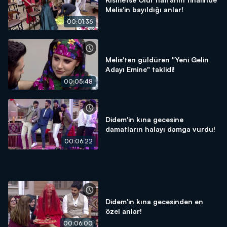
Melis'in bayıldığı anlar!
00:01:36
Melis'ten güldüren "Yeni Gelin
Adayı Emine" taklidi!
00:05:48
Didem'in kına gecesine
damatların halayı damga vurdu!
00:06:22
Didem'in kına gecesinden en
özel anlar!
00:06:00