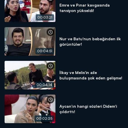
Emre ve Pınar kavgasında
tansiyon yükseldi!
00:03:21
Nur ve Batu'nun bebeğinden ilk
görüntüler!
00:04:51
İlkay ve Melis'in aile
buluşmasında şok eden gelişme!
00:04:14
Aycan'ın hangi sözleri Didem'i
çıldırttı!
00:02:25