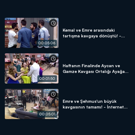
Kemal ve Emre arasındaki
tartışma kavgaya dönüştü! -
İnternet Özel
00:05:06
Haftanın Finalinde Aycan ve
Gamze Kavgası Ortalığı Ayağa
Kaldırdı! - İnternet Özel
00:01:50
Emre ve Şehmus'un büyük
kavgasının tamamı! - İnternet
Özel
00:05:01