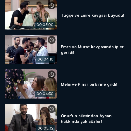
Tuğçe ve Emre kavgası büyüdü!
00:05:00
Emre ve Murat kavgasında ipler
gerildi!
00:04:10
Melis ve Pınar birbirine girdi!
00:04:30
Onur'un ailesinden Aycan
hakkında şok sözler!
00:05:32