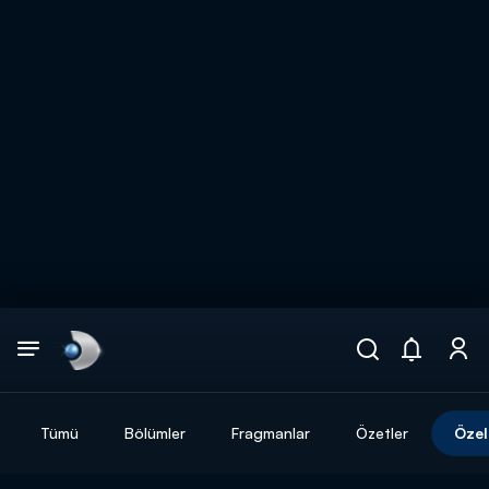
Arama
muhteşem ikili
ARAMA SONUÇLARI
Tümü
Bölümler
Fragmanlar
Özetler
Özel
DİĞER SONUÇLAR