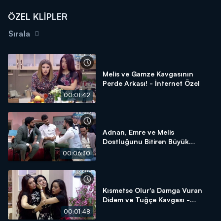
ÖZEL KLİPLER
Sırala
Melis ve Gamze Kavgasının
Perde Arkası! - İnternet Özel
00:01:42
Adnan, Emre ve Melis
Dostluğunu Bitiren Büyük
Kavga! - İnternet Özel
00:06:30
Kısmetse Olur'a Damga Vuran
Didem ve Tuğçe Kavgası -
İnternet Özel
00:01:48