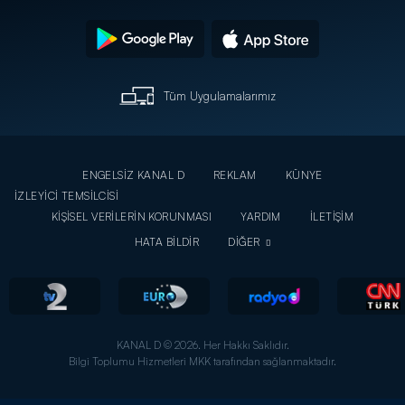
Tüm Uygulamalarımız
ENGELSİZ KANAL D
REKLAM
KÜNYE
İZLEYİCİ TEMSİLCİSİ
KİŞİSEL VERİLERİN KORUNMASI
YARDIM
İLETİŞİM
HATA BİLDİR
DİĞER
KANAL D © 2026. Her Hakkı Saklıdır.
Bilgi Toplumu Hizmetleri MKK tarafından sağlanmaktadır.