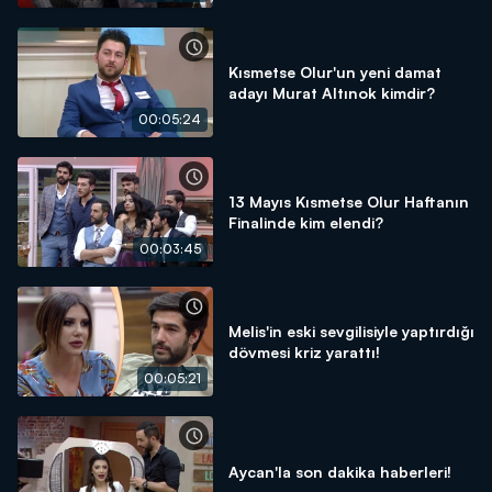
Kısmetse Olur'un yeni damat
adayı Murat Altınok kimdir?
00:05:24
13 Mayıs Kısmetse Olur Haftanın
Finalinde kim elendi?
00:03:45
Melis'in eski sevgilisiyle yaptırdığı
dövmesi kriz yarattı!
00:05:21
Aycan'la son dakika haberleri!