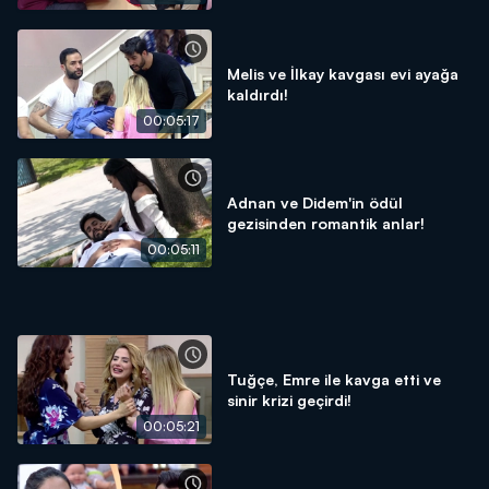
Melis ve İlkay kavgası evi ayağa
kaldırdı!
00:05:17
Adnan ve Didem'in ödül
gezisinden romantik anlar!
00:05:11
Tuğçe, Emre ile kavga etti ve
sinir krizi geçirdi!
00:05:21