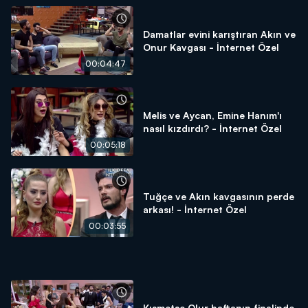
Damatlar evini karıştıran Akın ve
Onur Kavgası - İnternet Özel
00:04:47
Melis ve Aycan, Emine Hanım'ı
nasıl kızdırdı? - İnternet Özel
00:05:18
Tuğçe ve Akın kavgasının perde
arkası! - İnternet Özel
00:03:55
Kısmetse Olur haftanın finalinde