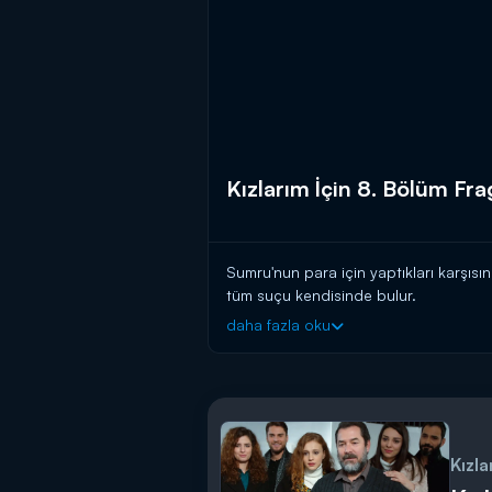
Kızlarım İçin 8. Bölüm Fr
Sumru'nun para için yaptıkları karşısı
tüm suçu kendisinde bulur.
daha fazla oku
Kumru için Yağız ve Alper büyük bir ka
Alper'in zorla Kumru'yu öpmesi ise Yağı
Kızlarım İçin, merakla beklenen yen
Kızla