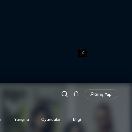
X
Giriş Yap
r
Yarışma
Oyuncular
Bilgi