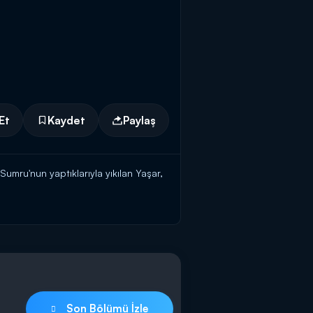
Et
Kaydet
Paylaş
umru'nun yaptıklarıyla yıkılan Yaşar,
eceği en sert şekilde gösterir.
Son Bölümü İzle