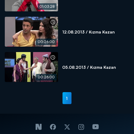
01:03:28
12.08.2013 / Kızma Kazan
00:26:00
05.08.2013 / Kızma Kazan
00:26:00
1