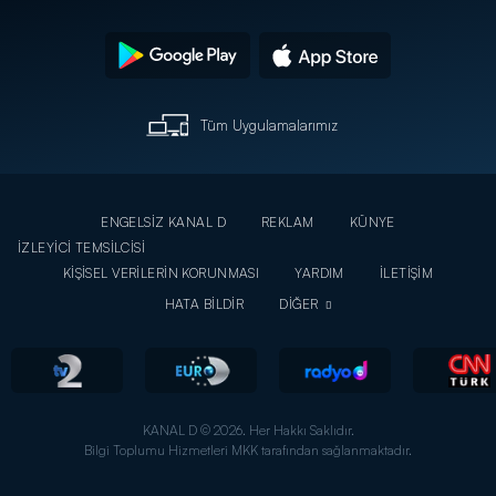
Tüm Uygulamalarımız
ENGELSİZ KANAL D
REKLAM
KÜNYE
İZLEYİCİ TEMSİLCİSİ
KİŞİSEL VERİLERİN KORUNMASI
YARDIM
İLETİŞİM
HATA BİLDİR
DİĞER
KANAL D © 2026. Her Hakkı Saklıdır.
Bilgi Toplumu Hizmetleri MKK tarafından sağlanmaktadır.