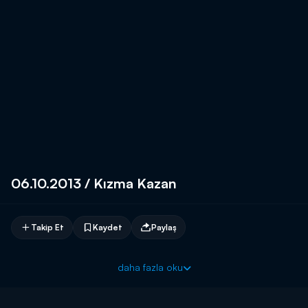
06.10.2013 / Kızma Kazan
Takip Et
Kaydet
Paylaş
daha fazla oku