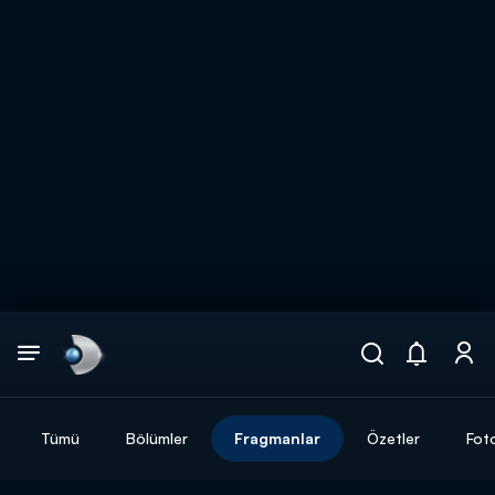
Arama
muhteşem ikili
ARAMA SONUÇLARI
Tümü
Bölümler
Fragmanlar
Özetler
Fot
DİĞER SONUÇLAR