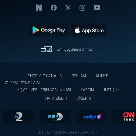
Tüm Uygulamalarımız
ENGELSİZ KANAL D
REKLAM
KÜNYE
İZLEYİCİ TEMSİLCİSİ
KİŞİSEL VERİLERİN KORUNMASI
YARDIM
İLETİŞİM
HATA BİLDİR
DİĞER
KANAL D © 2026. Her Hakkı Saklıdır.