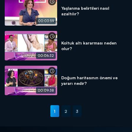
Yaşlanma belirtileri nasıl
azaltılır?
00:03:59
Koltuk altı kararması neden
olur?
00:06:32
Doğum haritasının önemi ve
yararı nedir?
00:09:38
1
2
3