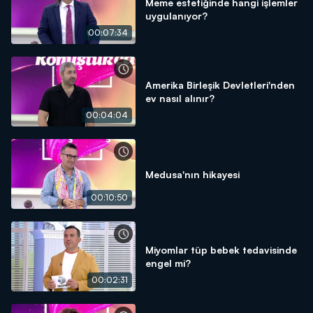
Meme estetiğinde hangi işlemler
uygulanıyor?
00:07:34
Amerika Birleşik Devletleri'nden
ev nasıl alınır?
00:04:04
Medusa'nın hikayesi
00:10:50
Miyomlar tüp bebek tedavisinde
engel mi?
00:02:31