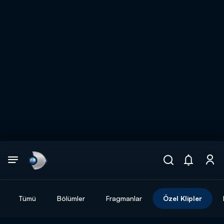
Arama
muhteşem ikili
ARAMA SONUÇLARI
Tümü
Bölümler
Fragmanlar
Özel Klipler
DİĞER SONUÇLAR