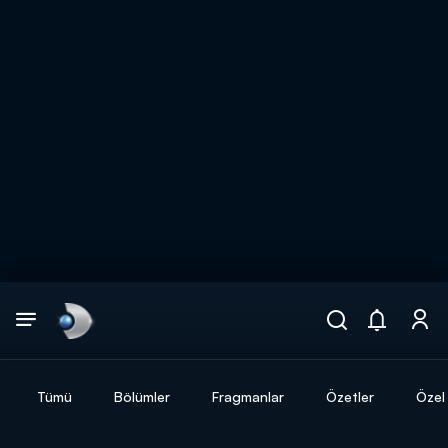
Arama
muhteşem ikili
ARAMA SONUÇLARI
Tümü
Bölümler
Fragmanlar
Özetler
Özel 
DİĞER SONUÇLAR