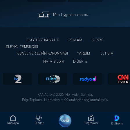
Tüm Uygulamalarımız
ENGELSİZ KANAL D
REKLAM
KÜNYE
İZLEYİCİ TEMSİLCİSİ
KİŞİSEL VERİLERİN KORUNMASI
YARDIM
İLETİŞİM
HATA BİLDİR
DİĞER
KANAL D © 2026. Her Hakkı Saklıdır.
Bilgi Toplumu Hizmetleri MKK tarafından sağlanmaktadır.
CANLI
Anasayfa
Diziler
Programlar
D-Shorts