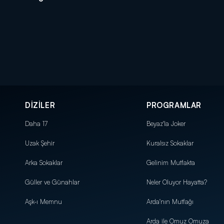
DİZİLER
PROGRAMLAR
Daha 17
Beyaz'la Joker
Uzak Şehir
Kuralsız Sokaklar
Arka Sokaklar
Gelinim Mutfakta
Güller ve Günahlar
Neler Oluyor Hayatta?
Aşk-ı Memnu
Arda'nın Mutfağı
Arda ile Omuz Omuza