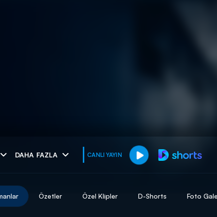
muhteşem ikili
DAHA FAZLA
CANLI YAYIN
I
manlar
Özetler
Özel Klipler
D-Shorts
Foto Gale