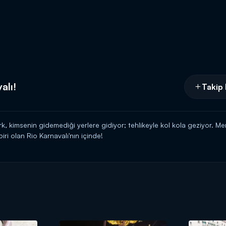
alı!
Takip 
k, kimsenin gidemediği yerlere gidiyor; tehlikeyle kol kola geziyor. M
ri olan Rio Karnavalı'nın içinde!
türk'ün sunumu ile pazar 20.00'de Kanal D'de!