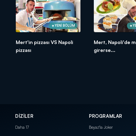
YENİ BÖLÜM
Y
Mert'in pizzası VS Napoli
Mert, Napoli'de 
pizzası
girerse...
DİZİLER
PROGRAMLAR
Daha 17
Beyaz'la Joker