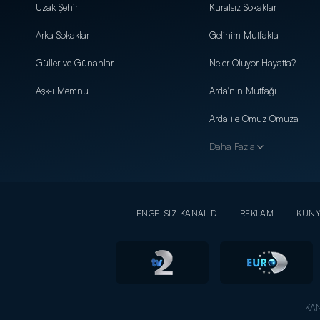
Uzak Şehir
Kuralsız Sokaklar
Arka Sokaklar
Gelinim Mutfakta
Güller ve Günahlar
Neler Oluyor Hayatta?
Aşk-ı Memnu
Arda'nın Mutfağı
Arda ile Omuz Omuza
Daha Fazla
ENGELSİZ KANAL D
REKLAM
KÜN
KAN