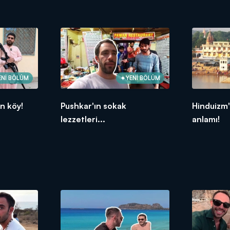
ENİ BÖLÜM
YENİ BÖLÜM
n köy!
Pushkar'ın sokak
Hinduizm'
lezzetleri...
anlamı!