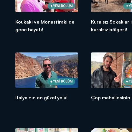
YENİ BÖLÜM
Y
Koukaki ve Monastiraki'de
Kuralsız Sokaklar'
gece hayatı!
kuralsız bölgesi!
YENİ BÖLÜM
Y
İtalya'nın en güzel yolu!
Çöp mahallesinin 