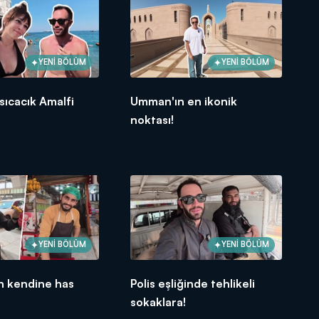
YENİ BÖLÜM
YENİ BÖLÜM
 sıcacık Amalfi
Umman'ın en ikonik
.
noktası!
YENİ BÖLÜM
YENİ BÖLÜM
n kendine has
Polis eşliğinde tehlikeli
sokaklara!