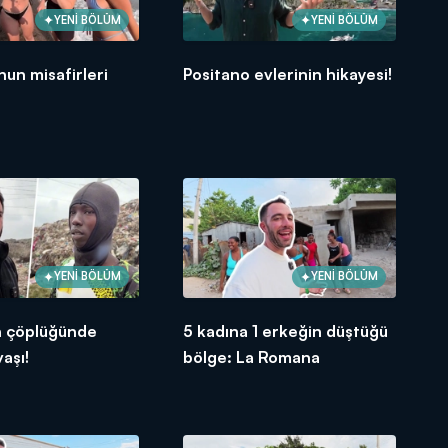
YENİ BÖLÜM
YENİ BÖLÜM
nun misafirleri
Positano evlerinin hikayesi!
YENİ BÖLÜM
YENİ BÖLÜM
n çöplüğünde
5 kadına 1 erkeğin düştüğü
aşı!
bölge: La Romana