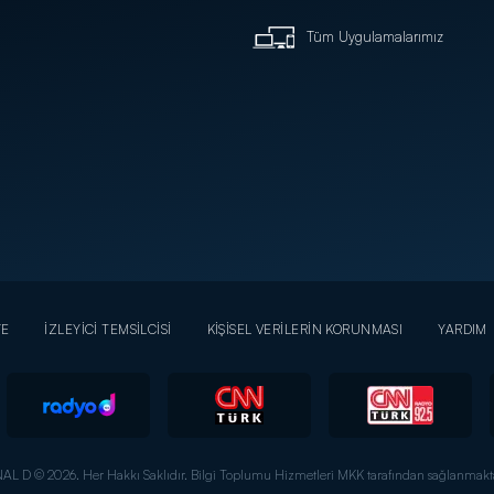
Tüm Uygulamalarımız
YE
İZLEYİCİ TEMSİLCİSİ
KİŞİSEL VERİLERİN KORUNMASI
YARDIM
AL D © 2026. Her Hakkı Saklıdır.
Bilgi Toplumu Hizmetleri MKK tarafından sağlanmakta