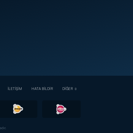
İLETİŞİM
HATA BİLDİR
DİĞER
dır.