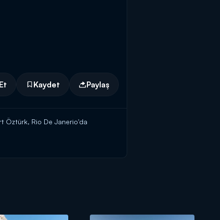
Et
Kaydet
Paylaş
ert Öztürk, Rio De Janerio'da