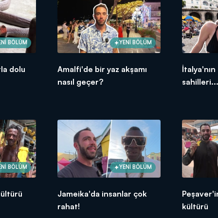
ENİ BÖLÜM
YENİ BÖLÜM
la dolu
Amalfi'de bir yaz akşamı
İtalya'nın
nasıl geçer?
sahilleri..
ENİ BÖLÜM
YENİ BÖLÜM
ültürü
Jameika'da insanlar çok
Peşaver'i
rahat!
kültürü