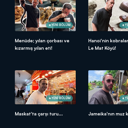
YENİ BÖLÜM
Y
Menüde; yılan çorbası ve
Hanoi'nin kobralar
kızarmış yılan eti!
Le Mat Köyü!
YENİ BÖLÜM
Y
Maskat'ta çarşı turu...
Jameika'nın muz k