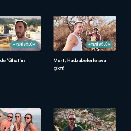
YENİ BÖLÜM
YENİ BÖLÜM
de 'Ghat'ın
Mert, Hadzabelerle ava
çıktı!