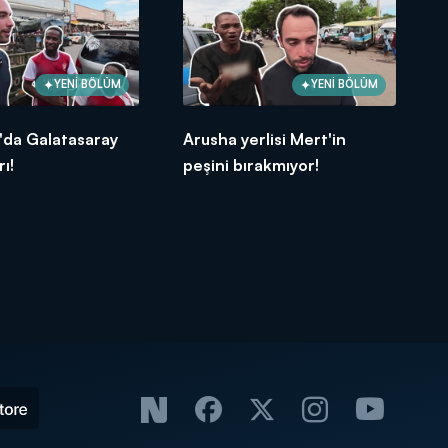
YENİ BÖLÜM
YENİ BÖLÜM
'da Galatasaray
Arusha yerlisi Mert'in
rı!
peşini bırakmıyor!