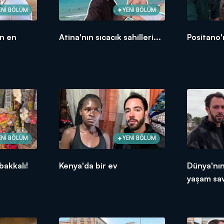
ENİ BÖLÜM
YENİ BÖLÜM
ın en
Atina'nın sıcacık sahilleri...
Positano'
ENİ BÖLÜM
YENİ BÖLÜM
bakkalı!
Kenya'da bir ev
Dünya'nı
yaşam sav