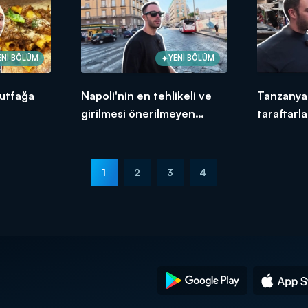
ENİ BÖLÜM
YENİ BÖLÜM
mutfağa
Napoli'nin en tehlikeli ve
Tanzanya
girilmesi önerilmeyen
taraftarla
bölgesi!
1
2
3
4