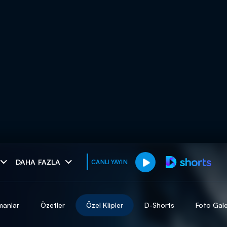
muhteşem ikili
DAHA FAZLA
CANLI YAYIN
I
manlar
Özetler
Özel Klipler
D-Shorts
Foto Gale