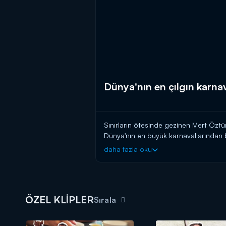
Dünya'nın en çılgın karnav
Sınırların ötesinde gezinen Mert Öztür
Dünya'nın en büyük karnavallarından bi
daha fazla oku
"Kuralsız Sokaklar" gezgin Mert Öz
ÖZEL KLİPLER
Sırala