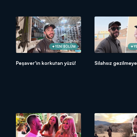
YENİ BÖLÜM
Y
Peşaver'in korkutan yüzü!
Silahsız gezilmeye