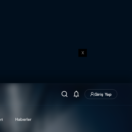
X
Giriş Yap
ri
Haberler