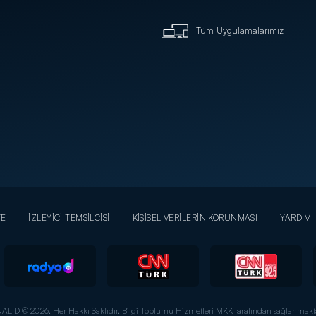
Tüm Uygulamalarımız
YE
İZLEYİCİ TEMSİLCİSİ
KİŞİSEL VERİLERİN KORUNMASI
YARDIM
AL D © 2026. Her Hakkı Saklıdır.
Bilgi Toplumu Hizmetleri MKK tarafından sağlanmakta