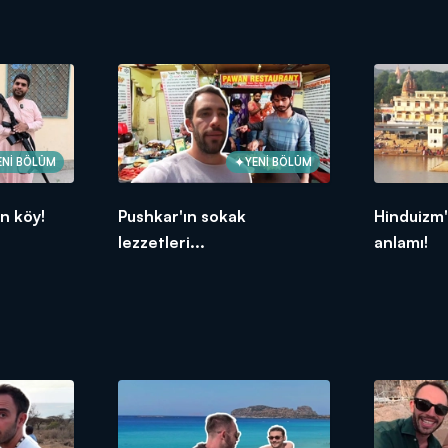
ENİ BÖLÜM
YENİ BÖLÜM
n köy!
Pushkar'ın sokak
Hinduizm'
lezzetleri...
anlamı!