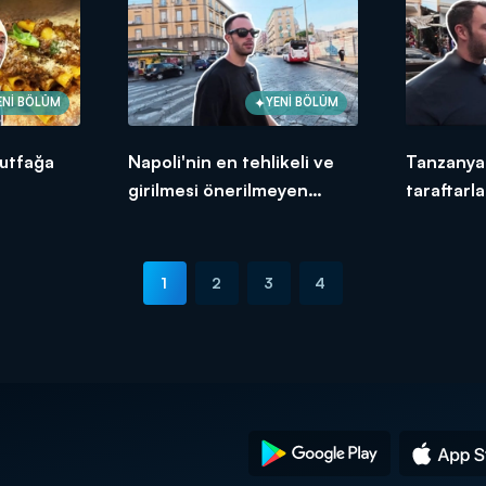
ENİ BÖLÜM
YENİ BÖLÜM
mutfağa
Napoli'nin en tehlikeli ve
Tanzanya
girilmesi önerilmeyen
taraftarla
bölgesi!
1
2
3
4