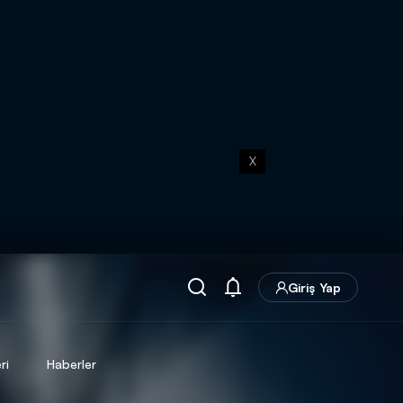
X
Giriş Yap
ri
Haberler