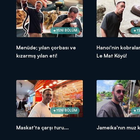
YENİ BÖLÜM
Y
Menüde; yılan çorbası ve
Hanoi'nin kobralar
kızarmış yılan eti!
Le Mat Köyü!
YENİ BÖLÜM
Y
Maskat'ta çarşı turu...
Jameika'nın muz k