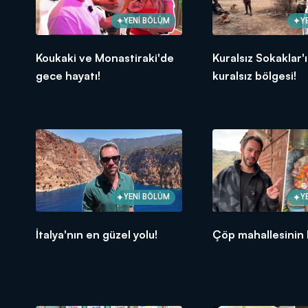
YENİ BÖLÜM
Y
Koukaki ve Monastiraki'de
Kuralsız Sokaklar'
gece hayatı!
kuralsız bölgesi!
YENİ BÖLÜM
Y
İtalya'nın en güzel yolu!
Çöp mahallesinin 