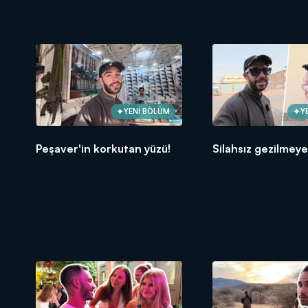
YENİ BÖLÜM
Y
Peşaver'in korkutan yüzü!
Silahsız gezilmeye