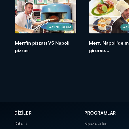
YENİ BÖLÜM
Y
Mert'in pizzası VS Napoli
Mert, Napoli'de 
pizzası
girerse...
DİZİLER
PROGRAMLAR
Daha 17
Beyaz'la Joker