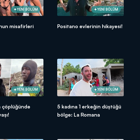
YENİ BÖLÜM
YENİ BÖLÜM
nun misafirleri
Positano evlerinin hikayesi!
YENİ BÖLÜM
YENİ BÖLÜM
n çöplüğünde
5 kadına 1 erkeğin düştüğü
aşı!
bölge: La Romana