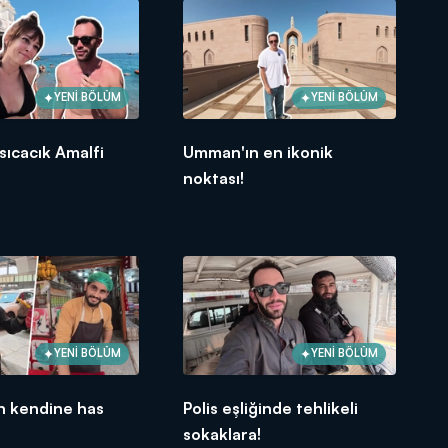
YENİ BÖLÜM
YENİ BÖLÜM
 sıcacık Amalfi
Umman'ın en ikonik
.
noktası!
YENİ BÖLÜM
YENİ BÖLÜM
n kendine has
Polis eşliğinde tehlikeli
sokaklara!