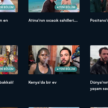
ENİ BÖLÜM
YENİ BÖLÜM
ın en
Atina'nın sıcacık sahilleri...
Positano'
ENİ BÖLÜM
YENİ BÖLÜM
bakkalı!
Kenya'da bir ev
Dünya'nı
yaşam sav