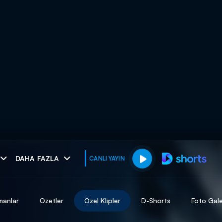
muhteşem ikili
DAHA FAZLA
CANLI YAYIN
I
manlar
Özetler
Özel Klipler
D-Shorts
Foto Gale