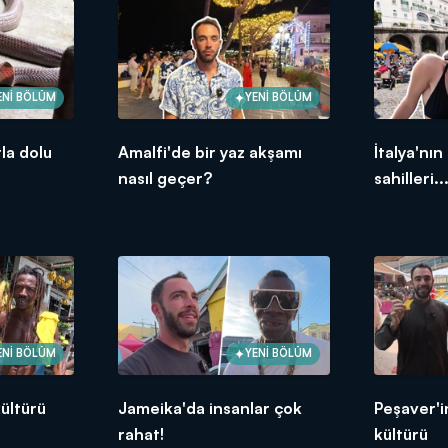
ENİ BÖLÜM
YENİ BÖLÜM
la dolu
Amalfi'de bir yaz akşamı
İtalya'nın
nasıl geçer?
sahilleri..
ENİ BÖLÜM
YENİ BÖLÜM
ültürü
Jameika'da insanlar çok
Peşaver'i
rahat!
kültürü