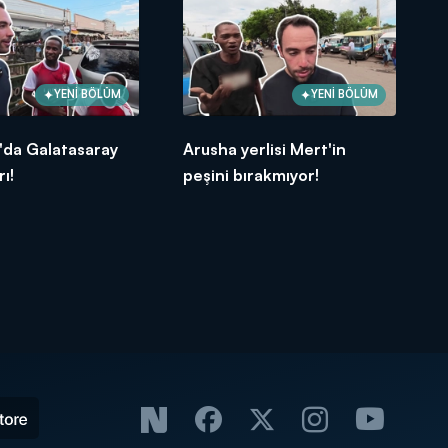
YENİ BÖLÜM
YENİ BÖLÜM
'da Galatasaray
Arusha yerlisi Mert'in
rı!
peşini bırakmıyor!