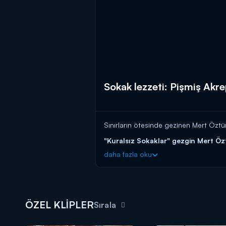
Sokak lezzeti: Pişmiş Akre
Sınırların ötesinde gezinen Mert Öztür
"Kuralsız Sokaklar" gezgin Mert Öz
daha fazla oku
ÖZEL KLİPLER
Sırala