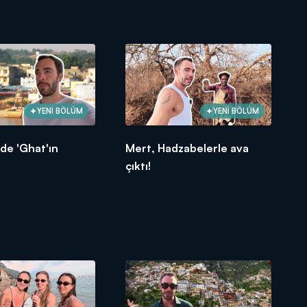
YENİ BÖLÜM
YENİ BÖLÜM
de 'Ghat'ın
Mert, Hadzabelerle ava
çıktı!