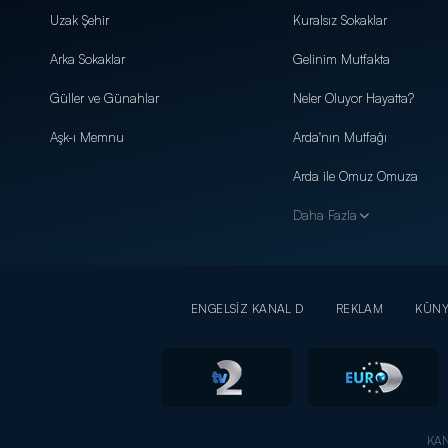
Uzak Şehir
Kuralsız Sokaklar
Arka Sokaklar
Gelinim Mutfakta
Güller ve Günahlar
Neler Oluyor Hayatta?
Aşk-ı Memnu
Arda'nın Mutfağı
Arda ile Omuz Omuza
Daha Fazla
ENGELSİZ KANAL D
REKLAM
KÜN
KAN