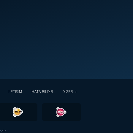
İLETİŞİM
HATA BİLDİR
DİĞER
dır.