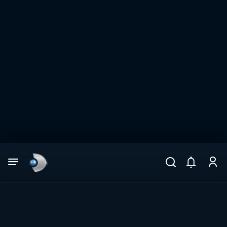
Arama
muhteşem ikili
ARAMA SONUÇLARI
DİĞER SONUÇLAR