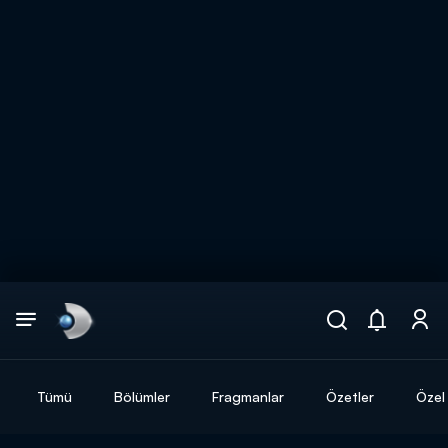
Arama
muhteşem ikili
ARAMA SONUÇLARI
Tümü
Bölümler
Fragmanlar
Özetler
Özel 
DİĞER SONUÇLAR