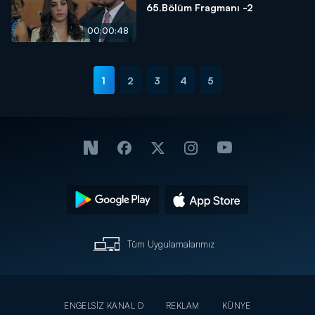
65.Bölüm Fragmanı -2
00:00:48
1
2
3
4
5
Tüm Uygulamalarımız
ENGELSİZ KANAL D
REKLAM
KÜNYE