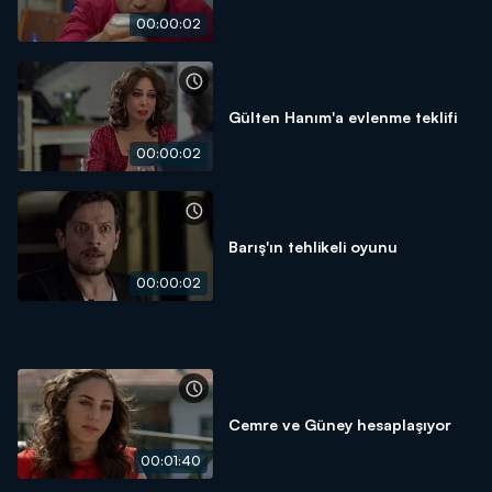
00:00:02
Gülten Hanım'a evlenme teklifi
00:00:02
Barış'ın tehlikeli oyunu
00:00:02
Cemre ve Güney hesaplaşıyor
00:01:40