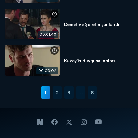
Demet ve Şeref nişanlandı
00:01:40
Kuzey'in duygusal anları
00:00:02
1
2
3
...
8