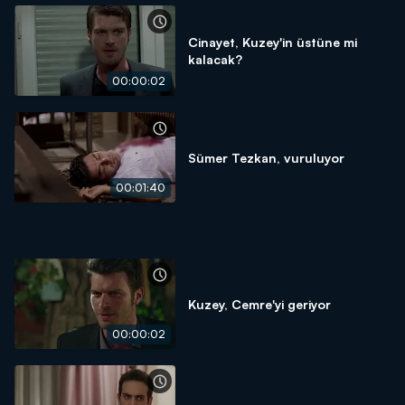
Cinayet, Kuzey'in üstüne mi
kalacak?
00:00:02
Sümer Tezkan, vuruluyor
00:01:40
Kuzey, Cemre'yi geriyor
00:00:02