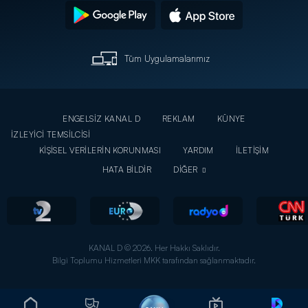
Tüm Uygulamalarımız
ENGELSİZ KANAL D
REKLAM
KÜNYE
İZLEYİCİ TEMSİLCİSİ
KİŞİSEL VERİLERİN KORUNMASI
YARDIM
İLETİŞİM
HATA BİLDİR
DİĞER
KANAL D © 2026. Her Hakkı Saklıdır.
Bilgi Toplumu Hizmetleri MKK tarafından sağlanmaktadır.