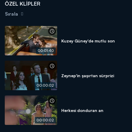
ÖZEL KLİPLER
Sırala
Kuzey Güney'de mutlu son
00:01:40
Zeynep'in şaşırtan sürprizi
00:00:02
Herkesi donduran an
00:00:02