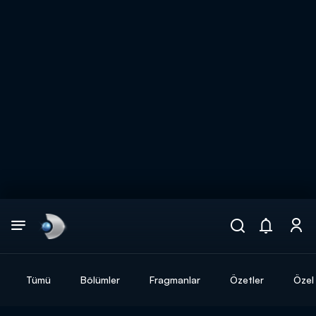
Arama
muhteşem ikili
ARAMA SONUÇLARI
Tümü
Bölümler
Fragmanlar
Özetler
Özel 
DİĞER SONUÇLAR