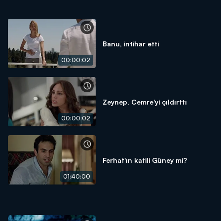
Banu, intihar etti
00:00:02
Zeynep, Cemre'yi çıldırttı
00:00:02
Ferhat'ın katili Güney mi?
01:40:00