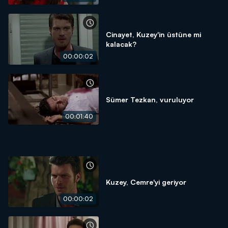
Cinayet, Kuzey'in üstüne mi
kalacak?
00:00:02
Sümer Tezkan, vuruluyor
00:01:40
Kuzey, Cemre'yi geriyor
00:00:02