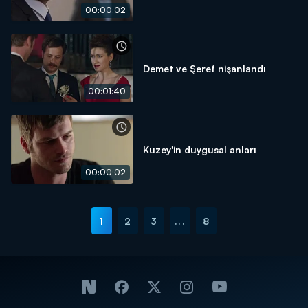
00:00:02
Demet ve Şeref nişanlandı
00:01:40
Kuzey'in duygusal anları
00:00:02
1
2
3
...
8