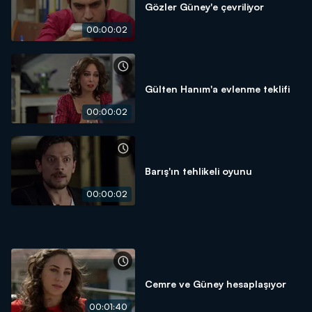
Gözler Güney'e çevriliyor
00:00:02
Gülten Hanım'a evlenme teklifi
00:00:02
Barış'ın tehlikeli oyunu
00:00:02
Cemre ve Güney hesaplaşıyor
00:01:40