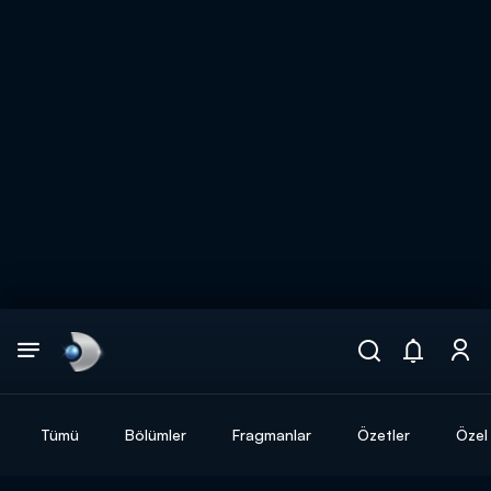
Arama
muhteşem ikili
ARAMA SONUÇLARI
Tümü
Bölümler
Fragmanlar
Özetler
Özel 
DİĞER SONUÇLAR