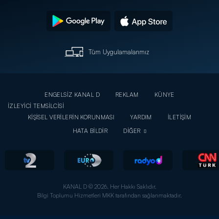
Tüm Uygulamalarımız
ENGELSİZ KANAL D
REKLAM
KÜNYE
İZLEYİCİ TEMSİLCİSİ
KİŞİSEL VERİLERİN KORUNMASI
YARDIM
İLETİŞİM
HATA BİLDİR
DİĞER
KANAL D © 2026. Her Hakkı Saklıdır.
Bilgi Toplumu Hizmetleri MKK tarafından sağlanmaktadır.