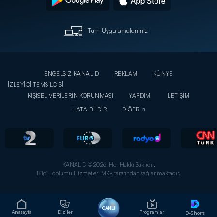
Tüm Uygulamalarımız
ENGELSİZ KANAL D
REKLAM
KÜNYE
İZLEYİCİ TEMSİLCİSİ
KİŞİSEL VERİLERİN KORUNMASI
YARDIM
İLETİŞİM
HATA BİLDİR
DİĞER
KANAL D © 2026. Her Hakkı Saklıdır.
Bilgi Toplumu Hizmetleri MKK tarafından sağlanmaktadır.
CANLI
Anasayfa
Diziler
Programlar
D-Shorts