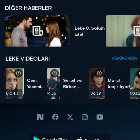
DIĞER HABERLER
Leke 8. bölüm
izle!
LEKE VIDEOLARI
TÜMÜNÜ GÖR
Cem,
Serpil ve
Murat,
Yasemin'e
Birkan
kaçırılıyor!
evlenme
yakalanıyor!
00:04:31
00:04:36
00:06:39
00:03:
teklifi
ediyor!