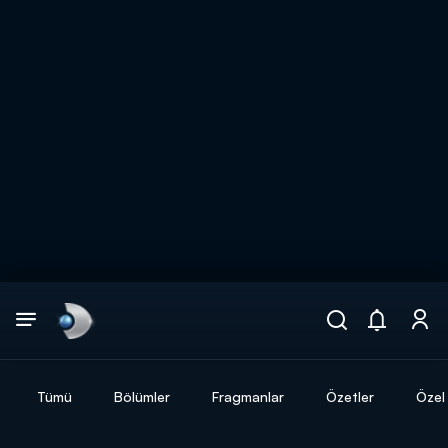
Arama
muhteşem ikili
ARAMA SONUÇLARI
Tümü
Bölümler
Fragmanlar
Özetler
Özel 
DİĞER SONUÇLAR