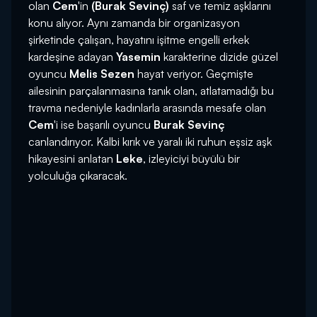
olan
Cem
'in
(Burak Sevinç)
saf ve temiz aşklarını
konu alıyor. Aynı zamanda bir organizasyon
şirketinde çalışan, hayatını işitme engelli erkek
kardeşine adayan
Yasemin
karakterine dizide güzel
oyuncu
Melis Sezen
hayat veriyor. Geçmişte
ailesinin parçalanmasına tanık olan, atlatamadığı bu
travma nedeniyle kadınlarla arasında mesafe olan
Cem
'i ise başarılı oyuncu
Burak Sevinç
canlandırıyor. Kalbi kırık ve yaralı iki ruhun eşsiz aşk
hikayesini anlatan
Leke
, izleyiciyi büyülü bir
yolculuğa çıkaracak.