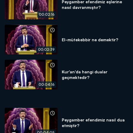
Peygamber efendimiz eşlerine
nasıl davranmıştır?
00:02:16
El-mütekebbir ne demektir?
00:02:39
Kur'an'da hangi dualar
geçmektedir?
00:04:16
Peygamber efendimiz nasıl dua
etmiştir?
00:04:05