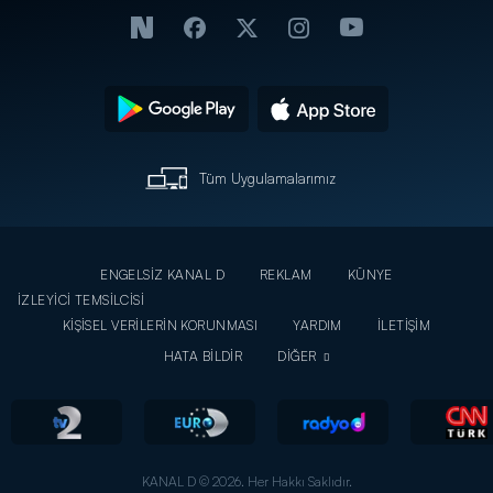
Tüm Uygulamalarımız
ENGELSİZ KANAL D
REKLAM
KÜNYE
İZLEYİCİ TEMSİLCİSİ
KİŞİSEL VERİLERİN KORUNMASI
YARDIM
İLETİŞİM
HATA BİLDİR
DİĞER
KANAL D © 2026. Her Hakkı Saklıdır.