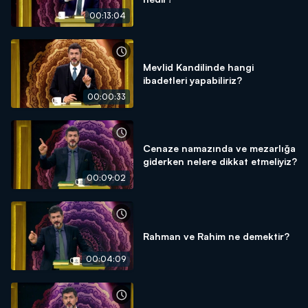
00:13:04
Mevlid Kandilinde hangi
ibadetleri yapabiliriz?
00:00:33
Cenaze namazında ve mezarlığa
giderken nelere dikkat etmeliyiz?
00:09:02
Rahman ve Rahim ne demektir?
00:04:09