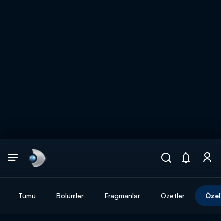
Arama
muhteşem ikili
ARAMA SONUÇLARI
Tümü
Bölümler
Fragmanlar
Özetler
Özel
DİĞER SONUÇLAR