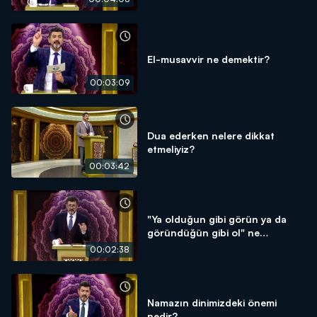
El-musavvir ne demektir?
00:03:09
Dua ederken nelere dikkat
etmeliyiz?
00:03:42
"Ya olduğun gibi görün ya da
göründüğün gibi ol" ne
demektir?
00:02:38
Namazın dinimizdeki önemi
nedir?