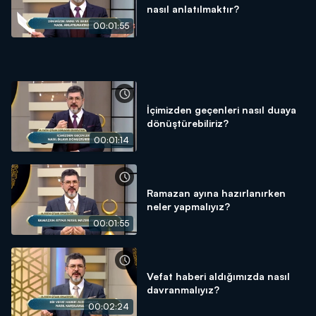
nasıl anlatılmaktır?
00:01:55
İçimizden geçenleri nasıl duaya
dönüştürebiliriz?
00:01:14
Ramazan ayına hazırlanırken
neler yapmalıyız?
00:01:55
Vefat haberi aldığımızda nasıl
davranmalıyız?
00:02:24