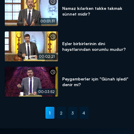
Namaz kılarken takke takmak
sünnet midir?
00:01:31
Eşler birbirlerinin dini
hayatlarından sorumlu mudur?
00:02:21
Peygamberler için "Günah işledi"
denir mi?
00:03:52
1
2
3
4