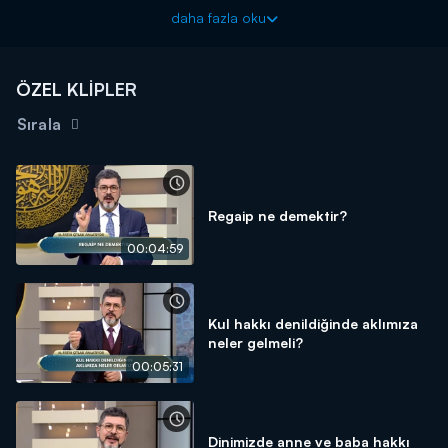
söyledi.
daha fazla oku
ÖZEL KLİPLER
Sırala
Regaip ne demektir?
00:04:59
Kul hakkı denildiğinde aklımıza
neler gelmeli?
00:05:31
Dinimizde anne ve baba hakkı