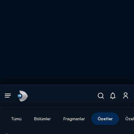
Arama
muhteşem ikili
ARAMA SONUÇLARI
Tümü
Bölümler
Fragmanlar
Özetler
Özel
DİĞER SONUÇLAR