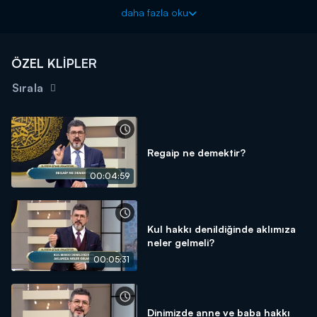
daha fazla oku
ÖZEL KLİPLER
Sırala
Regaip ne demektir?
00:04:59
Kul hakkı denildiğinde aklımıza
neler gelmeli?
00:05:31
Dinimizde anne ve baba hakkı