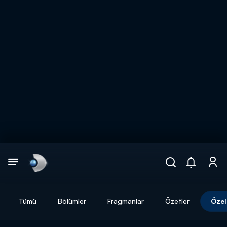
Arama
muhteşem ikili
ARAMA SONUÇLARI
Tümü
Bölümler
Fragmanlar
Özetler
Özel
DİĞER SONUÇLAR