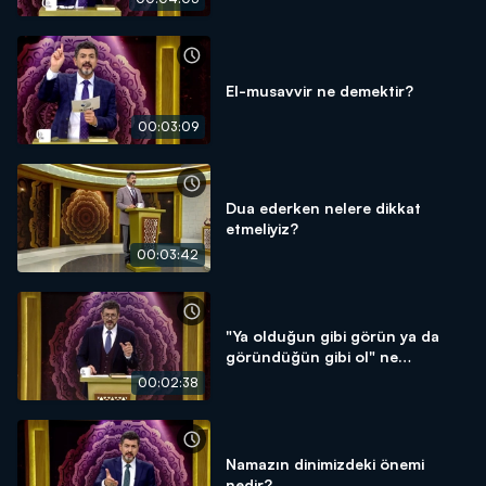
El-musavvir ne demektir?
00:03:09
Dua ederken nelere dikkat
etmeliyiz?
00:03:42
"Ya olduğun gibi görün ya da
göründüğün gibi ol" ne
demektir?
00:02:38
Namazın dinimizdeki önemi
nedir?