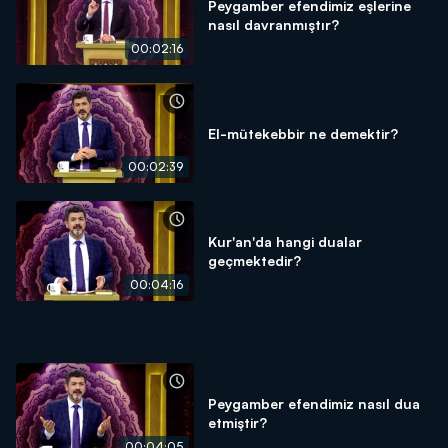
Peygamber efendimiz eşlerine
nasıl davranmıştır?
00:02:16
El-mütekebbir ne demektir?
00:02:39
Kur'an'da hangi dualar
geçmektedir?
00:04:16
Peygamber efendimiz nasıl dua
etmiştir?
00:04:05