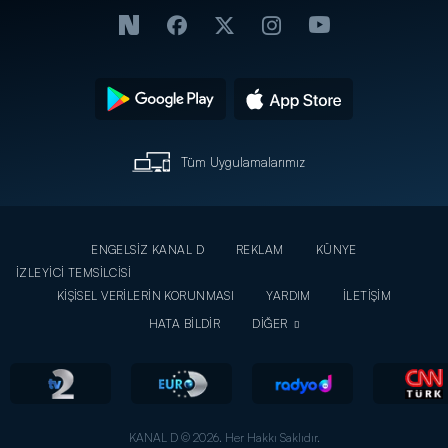
Tüm Uygulamalarımız
ENGELSİZ KANAL D
REKLAM
KÜNYE
İZLEYİCİ TEMSİLCİSİ
KİŞİSEL VERİLERİN KORUNMASI
YARDIM
İLETİŞİM
HATA BİLDİR
DİĞER
KANAL D © 2026. Her Hakkı Saklıdır.