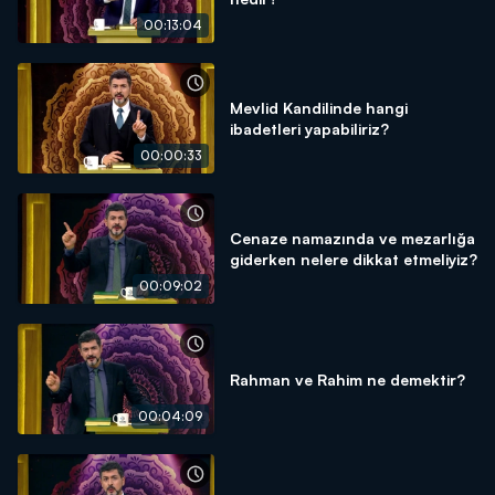
00:13:04
Mevlid Kandilinde hangi
ibadetleri yapabiliriz?
00:00:33
Cenaze namazında ve mezarlığa
giderken nelere dikkat etmeliyiz?
00:09:02
Rahman ve Rahim ne demektir?
00:04:09