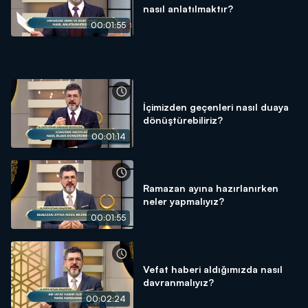
nasıl anlatılmaktır?
00:01:55
İçimizden geçenleri nasıl duaya
dönüştürebiliriz?
00:01:14
Ramazan ayına hazırlanırken
neler yapmalıyız?
00:01:55
Vefat haberi aldığımızda nasıl
davranmalıyız?
00:02:24