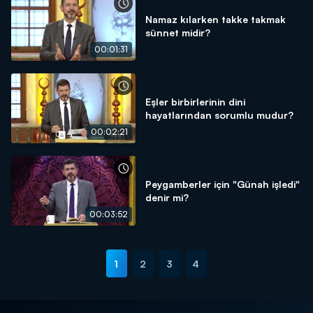
Namaz kılarken takke takmak
sünnet midir?
00:01:31
Eşler birbirlerinin dini
hayatlarından sorumlu mudur?
00:02:21
Peygamberler için "Günah işledi"
denir mi?
00:03:52
1
2
3
4