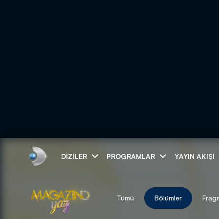
Arama
DIZILER
PROGRAMLAR
YAYIN AKIŞI
ARAMA SONUÇLAR
Tümü
Bölümler
Frag