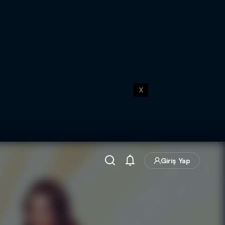
X
Giriş Yap