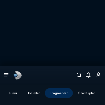
Arama
muhteşem ikili
ARAMA SONUÇLARI
Tümü
Bölümler
Fragmanlar
Özel Klipler
DİĞER SONUÇLAR