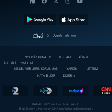
Tüm Uygulamalarımız
ENGELSİZ KANAL D
REKLAM
KÜNYE
İZLEYİCİ TEMSİLCİSİ
KİŞİSEL VERİLERİN KORUNMASI
YARDIM
İLETİŞİM
HATA BİLDİR
DİĞER
KANAL D © 2026. Her Hakkı Saklıdır.
Bilgi Toplumu Hizmetleri MKK tarafından sağlanmaktadır.