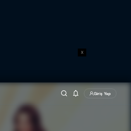
X
Giriş Yap