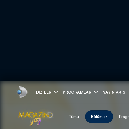
Arama
DIZILER
PROGRAMLAR
YAYIN AKIŞI
ARAMA SONUÇLAR
Tümü
Bölümler
Frag