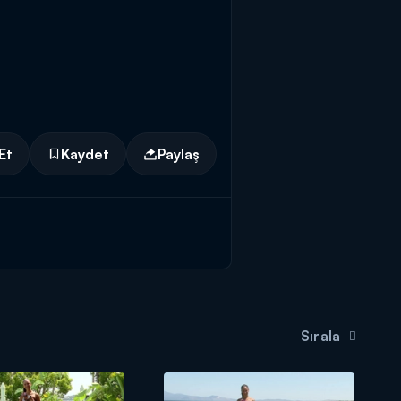
Et
Kaydet
Paylaş
Sırala