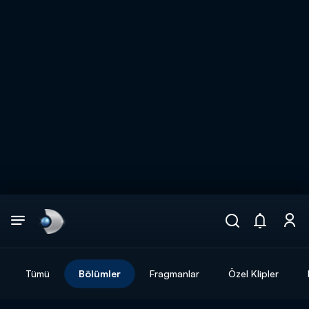
Arama
muhteşem ikili
ARAMA SONUÇLARI
Tümü
Bölümler
Fragmanlar
Özel Klipler
DİĞER SONUÇLAR