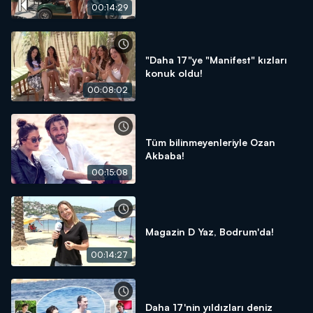
00:14:29
"Daha 17"ye "Manifest" kızları
konuk oldu!
00:08:02
Tüm bilinmeyenleriyle Ozan
Akbaba!
00:15:08
Magazin D Yaz, Bodrum'da!
00:14:27
Daha 17'nin yıldızları deniz