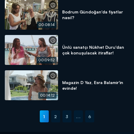
Bodrum Gündoğan'da fiyatlar
nasıl?
00:08:14
Ünlü sanatçı Nükhet Duru'dan
çok konuşulacak itiraflar!
00:09:52
Magazin D Yaz, Esra Balamir'in
evinde!
00:14:12
1
2
3
...
6