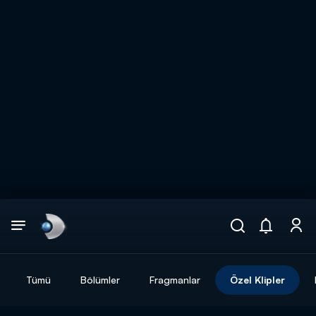
Arama
muhteşem ikili
ARAMA SONUÇLARI
Tümü
Bölümler
Fragmanlar
Özel Klipler
DİĞER SONUÇLAR