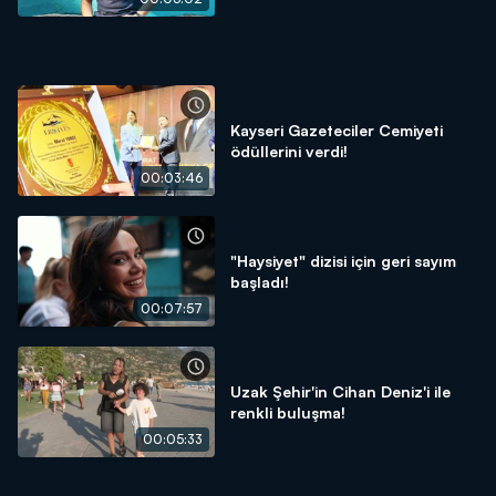
Kayseri Gazeteciler Cemiyeti
ödüllerini verdi!
00:03:46
"Haysiyet" dizisi için geri sayım
başladı!
00:07:57
Uzak Şehir'in Cihan Deniz'i ile
renkli buluşma!
00:05:33