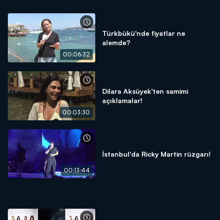
Türkbükü'nde fiyatlar ne
alemde?
00:06:32
Dilara Aksüyek'ten samimi
açıklamalar!
00:03:30
İstanbul'da Ricky Martin rüzgarı!
00:13:44