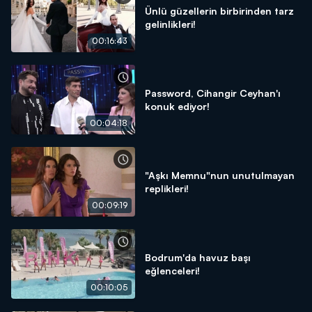
Ünlü güzellerin birbirinden tarz
gelinlikleri!
00:16:43
Password, Cihangir Ceyhan'ı
konuk ediyor!
00:04:18
"Aşkı Memnu"nun unutulmayan
replikleri!
00:09:19
Bodrum'da havuz başı
eğlenceleri!
00:10:05