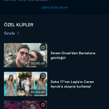
Magazin D Yaz ile sımsıcak, rengarenk, magazin ve eğlence
daha fazla oku
dolu bir yaza hazır olun!
ÖZEL KLİPLER
Sırala
Sinem Ünsal'dan Barselona
günlüğü!
00:00:36
Daha 17'nin Leyla'sı Ceren
Ayruk'a sürpriz kutlama!
00:00:39