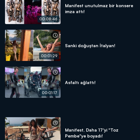
Manifest unutulmaz bir konsere
imza attı!
00:08:46
Sanki doğuştan İtalyan!
00:01:29
Asfaltı ağlattı!
00:01:17
Manifest, Daha 17'yi "Toz
Pembe"ye boyadı!