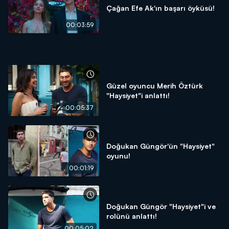
Çağan Efe Ak'ın başarı öyküsü!
00:03:59
Güzel oyuncu Merih Öztürk
"Haysiyet"i anlattı!
00:05:37
Doğukan Güngör'ün "Haysiyet"
oyunu!
00:01:19
Doğukan Güngör "Haysiyet"i ve
rolünü anlattı!
00:05:02