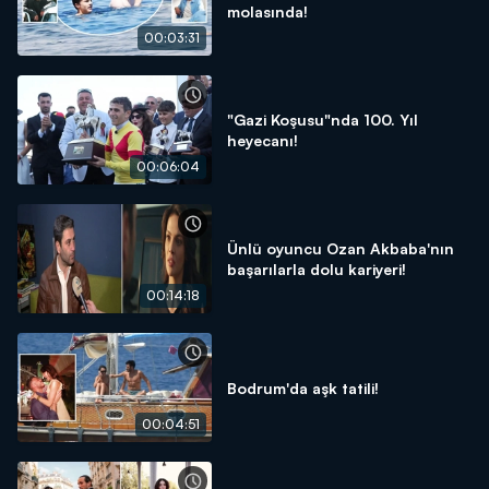
molasında!
00:03:31
"Gazi Koşusu"nda 100. Yıl
heyecanı!
00:06:04
Ünlü oyuncu Ozan Akbaba'nın
başarılarla dolu kariyeri!
00:14:18
Bodrum'da aşk tatili!
00:04:51