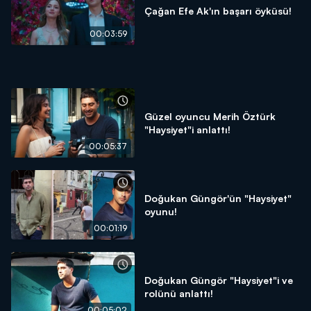
Çağan Efe Ak'ın başarı öyküsü!
00:03:59
Güzel oyuncu Merih Öztürk
"Haysiyet"i anlattı!
00:05:37
Doğukan Güngör'ün "Haysiyet"
oyunu!
00:01:19
Doğukan Güngör "Haysiyet"i ve
rolünü anlattı!
00:05:02