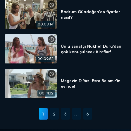
Bodrum Gündoğan'da fiyatlar
nasıl?
00:08:14
Ünlü sanatçı Nükhet Duru'dan
çok konuşulacak itiraflar!
00:09:52
Magazin D Yaz, Esra Balamir'in
evinde!
00:14:12
1
2
3
...
6