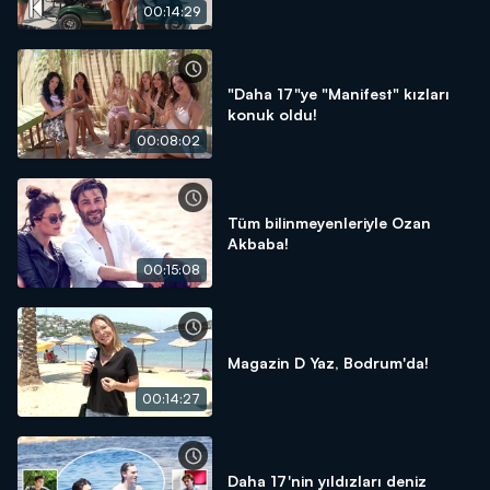
00:14:29
"Daha 17"ye "Manifest" kızları
konuk oldu!
00:08:02
Tüm bilinmeyenleriyle Ozan
Akbaba!
00:15:08
Magazin D Yaz, Bodrum'da!
00:14:27
Daha 17'nin yıldızları deniz