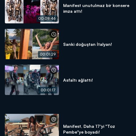
Manifest unutulmaz bir konsere
imza attı!
00:08:46
Sanki doğuştan İtalyan!
00:01:29
Asfaltı ağlattı!
00:01:17
Manifest, Daha 17'yi "Toz
Pembe"ye boyadı!