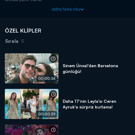
Magazin D Yaz ile sımsıcak, rengarenk, magazin ve eğlence
daha fazla oku
dolu bir yaza hazır olun!
ÖZEL KLİPLER
Sırala
Sinem Ünsal'dan Barselona
günlüğü!
00:00:36
Daha 17'nin Leyla'sı Ceren
Ayruk'a sürpriz kutlama!
00:00:39