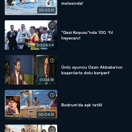
molasında!
00:03:31
"Gazi Koşusu"nda 100. Yıl
heyecanı!
00:06:04
Ünlü oyuncu Ozan Akbaba'nın
başarılarla dolu kariyeri!
00:14:18
Bodrum'da aşk tatili!
00:04:51