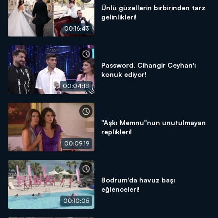
Ünlü güzellerin birbirinden tarz
gelinlikleri!
00:16:43
Password, Cihangir Ceyhan'ı
konuk ediyor!
00:04:18
"Aşkı Memnu"nun unutulmayan
replikleri!
00:09:19
Bodrum'da havuz başı
eğlenceleri!
00:10:05