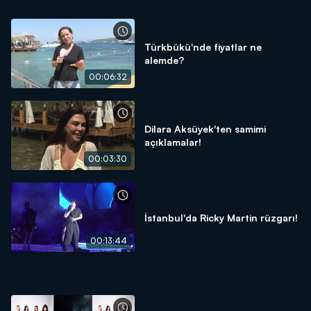
Türkbükü'nde fiyatlar ne
alemde?
00:06:32
Dilara Aksüyek'ten samimi
açıklamalar!
00:03:30
İstanbul'da Ricky Martin rüzgarı!
00:13:44