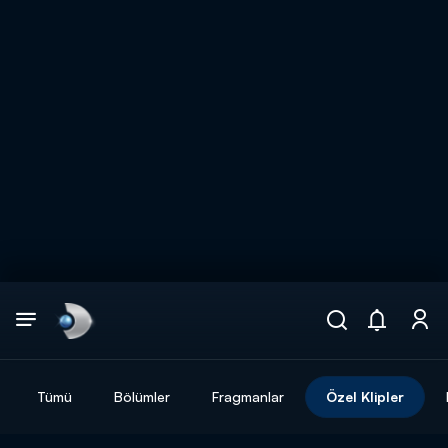
Arama
muhteşem ikili
ARAMA SONUÇLARI
Tümü
Bölümler
Fragmanlar
Özel Klipler
DİĞER SONUÇLAR