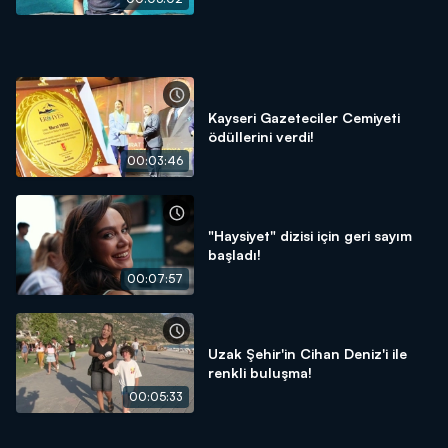
Kayseri Gazeteciler Cemiyeti
ödüllerini verdi!
00:03:46
"Haysiyet" dizisi için geri sayım
başladı!
00:07:57
Uzak Şehir'in Cihan Deniz'i ile
renkli buluşma!
00:05:33