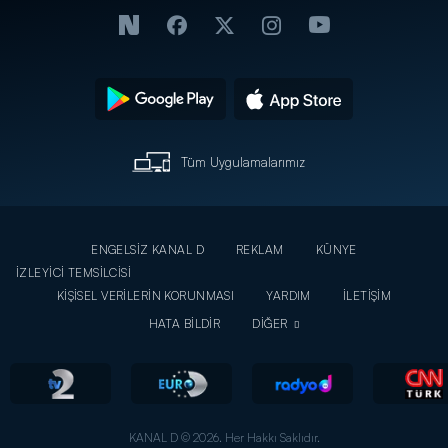
Tüm Uygulamalarımız
ENGELSİZ KANAL D
REKLAM
KÜNYE
İZLEYİCİ TEMSİLCİSİ
KİŞİSEL VERİLERİN KORUNMASI
YARDIM
İLETİŞİM
HATA BİLDİR
DİĞER
KANAL D © 2026. Her Hakkı Saklıdır.