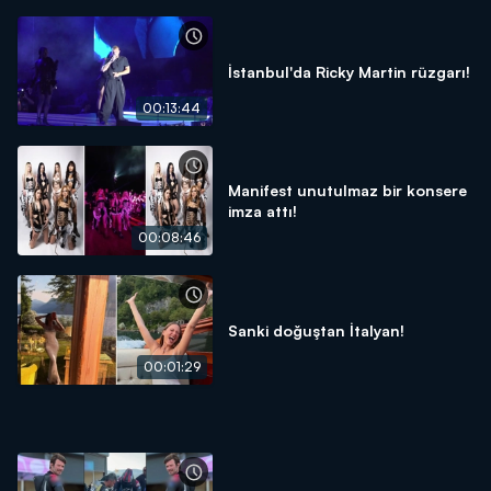
İstanbul'da Ricky Martin rüzgarı!
00:13:44
Manifest unutulmaz bir konsere
imza attı!
00:08:46
Sanki doğuştan İtalyan!
00:01:29