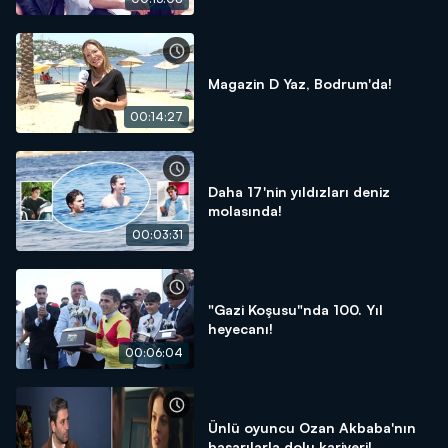
Magazin D Yaz, Bodrum'da!
00:14:27
Daha 17'nin yıldızları deniz
molasında!
00:03:31
"Gazi Koşusu"nda 100. Yıl
heyecanı!
00:06:04
Ünlü oyuncu Ozan Akbaba'nın
başarılarla dolu kariyeri!