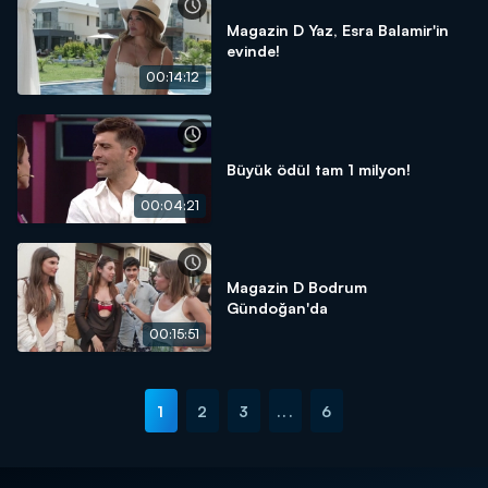
Magazin D Yaz, Esra Balamir'in
evinde!
00:14:12
Büyük ödül tam 1 milyon!
00:04:21
Magazin D Bodrum
Gündoğan'da
00:15:51
1
2
3
...
6