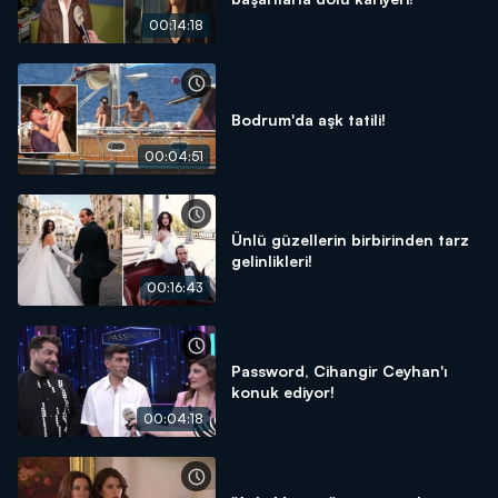
00:14:18
Bodrum'da aşk tatili!
00:04:51
Ünlü güzellerin birbirinden tarz
gelinlikleri!
00:16:43
Password, Cihangir Ceyhan'ı
konuk ediyor!
00:04:18