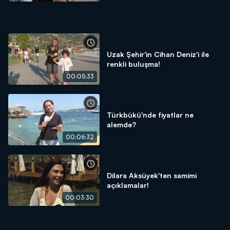
Uzak Şehir'in Cihan Deniz'i ile
renkli buluşma!
00:05:33
Türkbükü'nde fiyatlar ne
alemde?
00:06:32
Dilara Aksüyek'ten samimi
açıklamalar!
00:03:30