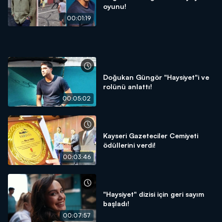
oyunu!
00:01:19
Doğukan Güngör "Haysiyet"i ve
rolünü anlattı!
00:05:02
Kayseri Gazeteciler Cemiyeti
ödüllerini verdi!
00:03:46
"Haysiyet" dizisi için geri sayım
başladı!
00:07:57