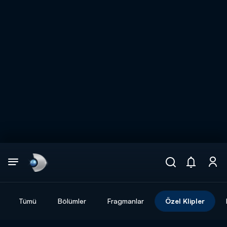
Arama
muhteşem ikili
ARAMA SONUÇLARI
Tümü
Bölümler
Fragmanlar
Özel Klipler
DİĞER SONUÇLAR