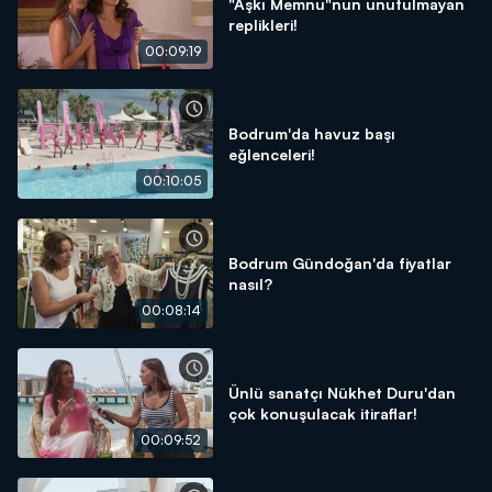
"Aşkı Memnu"nun unutulmayan
replikleri!
00:09:19
Bodrum'da havuz başı
eğlenceleri!
00:10:05
Bodrum Gündoğan'da fiyatlar
nasıl?
00:08:14
Ünlü sanatçı Nükhet Duru'dan
çok konuşulacak itiraflar!
00:09:52