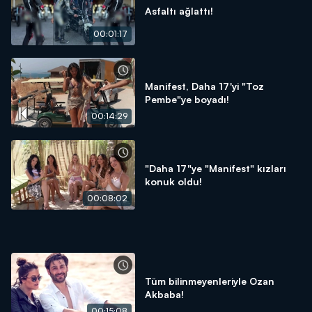
Asfaltı ağlattı!
00:01:17
Manifest, Daha 17'yi "Toz
Pembe"ye boyadı!
00:14:29
"Daha 17"ye "Manifest" kızları
konuk oldu!
00:08:02
Tüm bilinmeyenleriyle Ozan
Akbaba!
00:15:08