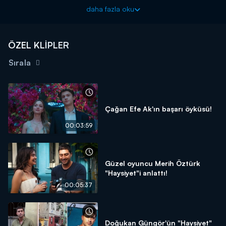
tanınmaz hale geldi. Tan Taşçı ve arkadaşları yaralandı.
daha fazla oku
Magazin D Yaz ile sımsıcak, rengarenk, magazin ve eğlence
dolu bir yaza hazır olun!
ÖZEL KLİPLER
Sırala
Çağan Efe Ak'ın başarı öyküsü!
00:03:59
Güzel oyuncu Merih Öztürk
"Haysiyet"i anlattı!
00:05:37
Doğukan Güngör'ün "Haysiyet"