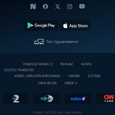
Tüm Uygulamalarımız
ENGELSİZ KANAL D
REKLAM
KÜNYE
İZLEYİCİ TEMSİLCİSİ
KİŞİSEL VERİLERİN KORUNMASI
YARDIM
İLETİŞİM
HATA BİLDİR
DİĞER
KANAL D © 2026. Her Hakkı Saklıdır.