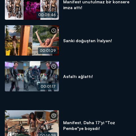
Manifest unutulmaz bir konsere
imza attı!
00:08:46
Sanki doğuştan İtalyan!
00:01:29
Asfaltı ağlattı!
00:01:17
Manifest, Daha 17'yi "Toz
Pembe"ye boyadı!
00:14:29