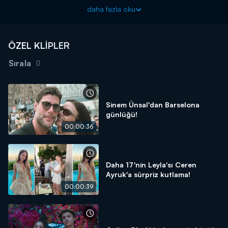
Magazin D Yaz ile sımsıcak, rengarenk, magazin ve eğlence
daha fazla oku
dolu bir yaza hazır olun!
ÖZEL KLİPLER
Sırala
Sinem Ünsal'dan Barselona
günlüğü!
00:00:36
Daha 17'nin Leyla'sı Ceren
Ayruk'a sürpriz kutlama!
00:00:39