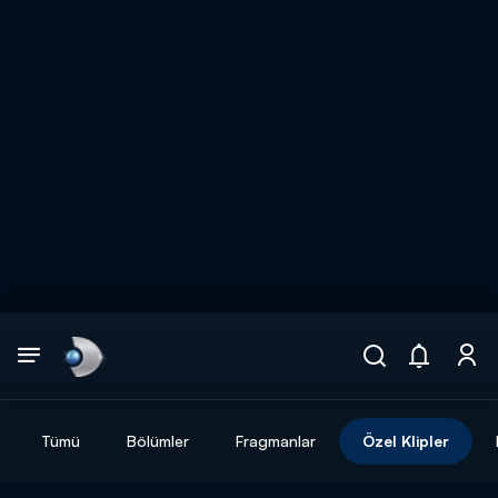
Arama
muhteşem ikili
ARAMA SONUÇLARI
Tümü
Bölümler
Fragmanlar
Özel Klipler
DİĞER SONUÇLAR