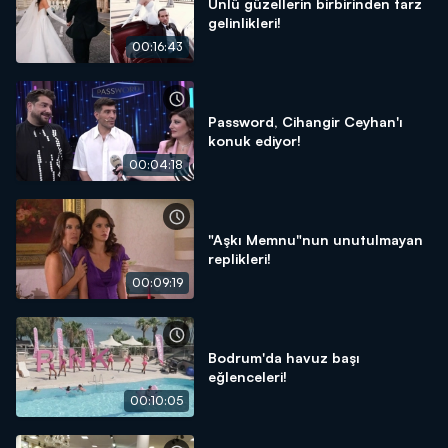
Ünlü güzellerin birbirinden tarz
gelinlikleri!
00:16:43
Password, Cihangir Ceyhan'ı
konuk ediyor!
00:04:18
"Aşkı Memnu"nun unutulmayan
replikleri!
00:09:19
Bodrum'da havuz başı
eğlenceleri!
00:10:05