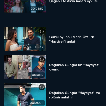
Çağan Efe Ak'ın başarı öyküsü!
00:03:59
Güzel oyuncu Merih Öztürk
"Haysiyet"i anlattı!
00:05:37
Doğukan Güngör'ün "Haysiyet"
oyunu!
00:01:19
Doğukan Güngör "Haysiyet"i ve
rolünü anlattı!
00:05:02