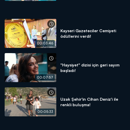
Kayseri Gazeteciler Cemiyeti
ödüllerini verdi!
00:03:46
"Haysiyet" dizisi için geri sayım
başladı!
00:07:57
Uzak Şehir'in Cihan Deniz'i ile
renkli buluşma!
00:05:33