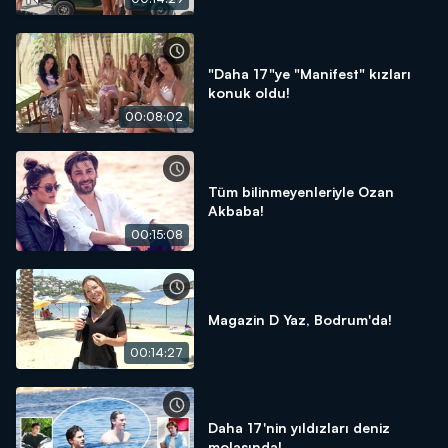
"Daha 17"ye "Manifest" kızları
konuk oldu!
00:08:02
Tüm bilinmeyenleriyle Ozan
Akbaba!
00:15:08
Magazin D Yaz, Bodrum'da!
00:14:27
Daha 17'nin yıldızları deniz
molasında!