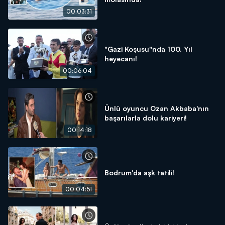
00:03:31
"Gazi Koşusu"nda 100. Yıl
heyecanı!
00:06:04
Ünlü oyuncu Ozan Akbaba'nın
başarılarla dolu kariyeri!
00:14:18
Bodrum'da aşk tatili!
00:04:51