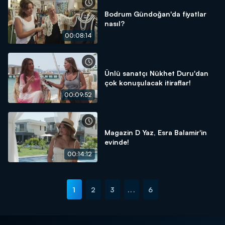
Bodrum Gündoğan'da fiyatlar
nasıl?
00:08:14
Ünlü sanatçı Nükhet Duru'dan
çok konuşulacak itiraflar!
00:09:52
Magazin D Yaz, Esra Balamir'in
evinde!
00:14:12
1
2
3
...
6