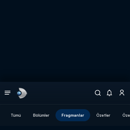
Arama
muhteşem ikili
ARAMA SONUÇLARI
Tümü
Bölümler
Fragmanlar
Özetler
Özel
DİĞER SONUÇLAR