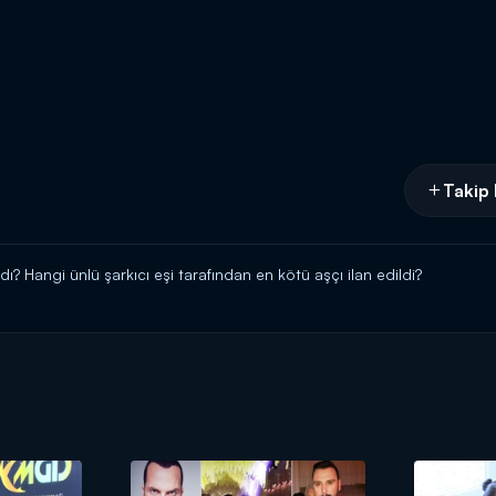
Takip 
Emre Altuğ eşi Çağla Şikel’e nasıl takıldı? Hangi ünlü şarkıcı eşi tarafından en kötü aşçı ilan edildi?