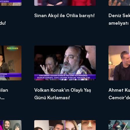
Sinan Akçıl ile Otilia barıştı!
Deniz Se
du!
ameliyatı 
ilan
Volkan Konak'ın Olaylı Yaş
Ahmet Kur
e
Günü Kutlaması!
Cemcir'd
açıklamal