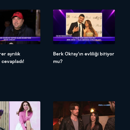
er ayrılık
Berk Oktay'ın evliliği bitiyor
ı cevapladı!
mu?