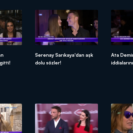
an
Serenay Sarıkaya'dan aşk
Ata Demir
itti!
dolu sözler!
iddiaların