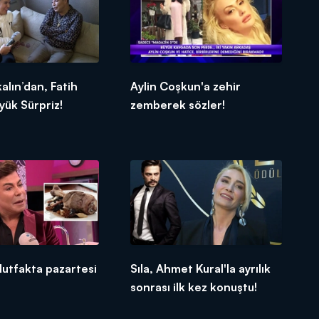
lın’dan, Fatih
Aylin Coşkun'a zehir
yük Sürpriz!
zemberek sözler!
utfakta pazartesi
Sıla, Ahmet Kural'la ayrılık
sonrası ilk kez konuştu!