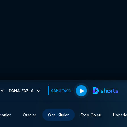
muhteşem ikili
DAHA FAZLA
CANLI YAYIN
I
manlar
Özetler
Özel Klipler
Foto Galeri
Haberle