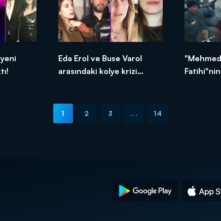
 yeni
Eda Erol ve Buse Varol
"Mehmed 
tı!
arasındaki kolye krizi
Fatihi"ni
büyüyor mu?
medyayı s
1
2
3
...
14