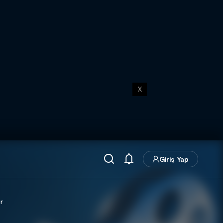
X
Giriş Yap
r