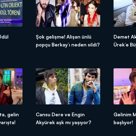
Şok gelişme! Alişan ünlü
Demet Aka
popçu Berkay’ı neden sildi?
Ürek’e Bü
a, gelin
Cansu Dere ve Engin
Gelinim M
arışta!
Akyürek aşk mı yaşıyor?
başlıyor!