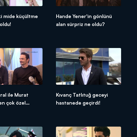
ki mide küçültme
Hande Yener'in gönlünü
oldu!
alan sürpriz ne oldu?
al ile Murat
Kıvanç Tatlıtuğ geceyi
en çok özel
hastanede geçirdi!
ar!