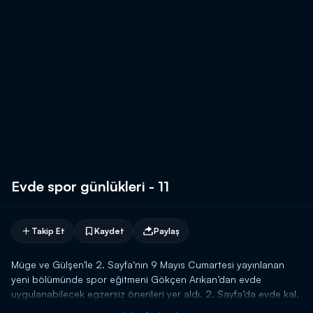
Evde spor günlükleri - 11
Takip Et
Kaydet
Paylaş
Müge ve Gülşen'le 2. Sayfa‘nın 9 Mayıs Cumartesi yayınlanan
yeni bölümünde spor eğitmeni Gökçen Arıkan’dan evde
uygulanabilecek egzersiz önerileri yer aldı. 2. Sayfa’da evde kal,
zinde kal serisi her gün daha farklı hareketlerle devam edecek.