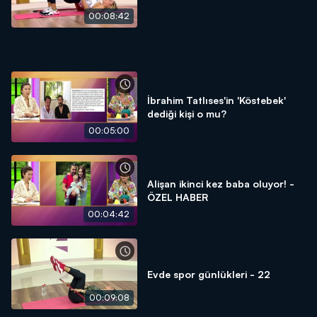
00:08:42
İbrahim Tatlıses'in 'Köstebek'
dediği kişi o mu?
00:05:00
Alişan ikinci kez baba oluyor! -
ÖZEL HABER
00:04:42
Evde spor günlükleri - 22
00:09:08