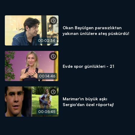
Okan Bayülgen parasızlıktan
yakınan ünlülere ateş püskürdü!
00:02:34
Evde spor günlükleri - 21
00:14:46
Marimar'ın büyük aşkı
Sergio'dan özel röportaj!
00:05:45