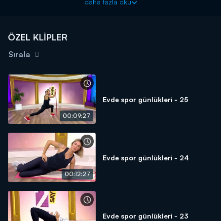
daha fazla oku
İşte bugünün en etkili egzersiz serisi...
Magazinde son söz yine Kanal D'de söylenecek! Müge ve
Gülşen'le 2. Sayfa, hafta sonu 09.45'te Kanal D'de!
ÖZEL KLİPLER
Sırala
Evde spor günlükleri - 25
00:09:27
Evde spor günlükleri - 24
00:12:27
Evde spor günlükleri - 23