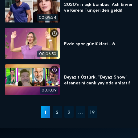
2020'nin aşk bombası Aslı Enver
ve Kerem Tunçeri'den geldi!
00:09:24
Evde spor günlükleri - 6
00:06:50
Beyazıt Öztürk, “Beyaz Show”
efsanesini canlı yayında anlattı!
00:10:19
1
2
3
...
19