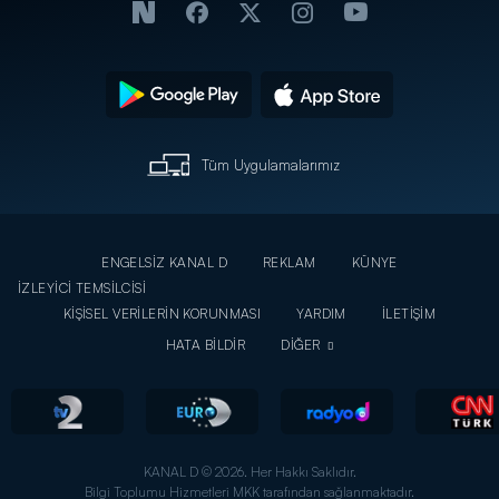
Tüm Uygulamalarımız
ENGELSİZ KANAL D
REKLAM
KÜNYE
İZLEYİCİ TEMSİLCİSİ
KİŞİSEL VERİLERİN KORUNMASI
YARDIM
İLETİŞİM
HATA BİLDİR
DİĞER
KANAL D © 2026. Her Hakkı Saklıdır.
Bilgi Toplumu Hizmetleri MKK tarafından sağlanmaktadır.