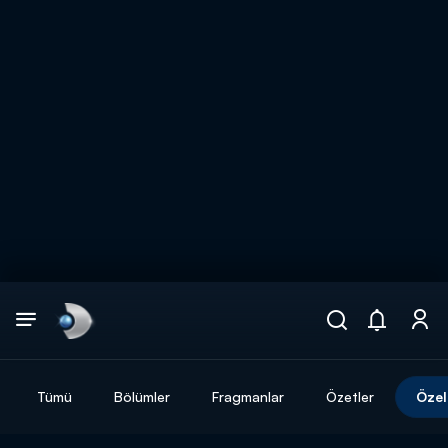
Arama
muhteşem ikili
ARAMA SONUÇLARI
Tümü
Bölümler
Fragmanlar
Özetler
Özel
DİĞER SONUÇLAR