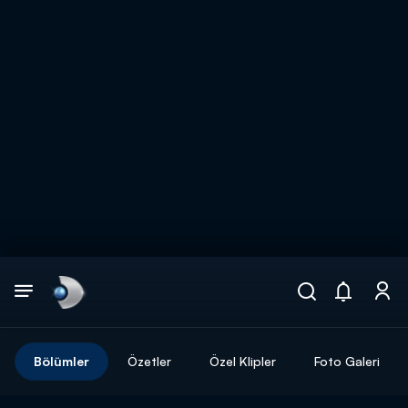
Arama
muhteşem ikili
ARAMA SONUÇLARI
Bölümler
Özetler
Özel Klipler
Foto Galeri
DİĞER SONUÇLAR