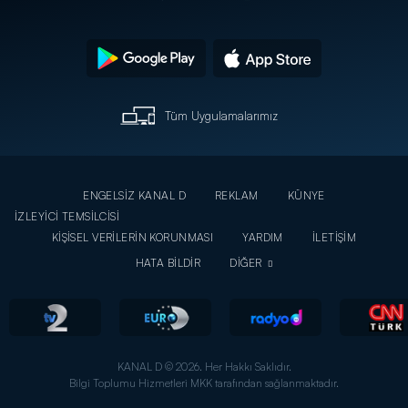
Tüm Uygulamalarımız
ENGELSİZ KANAL D
REKLAM
KÜNYE
İZLEYİCİ TEMSİLCİSİ
KİŞİSEL VERİLERİN KORUNMASI
YARDIM
İLETİŞİM
HATA BİLDİR
DİĞER
KANAL D © 2026. Her Hakkı Saklıdır.
Bilgi Toplumu Hizmetleri MKK tarafından sağlanmaktadır.