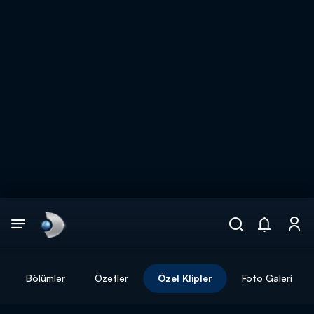
Arama
muhteşem ikili
ARAMA SONUÇLARI
Bölümler
Özetler
Özel Klipler
Foto Galeri
DİĞER SONUÇLAR