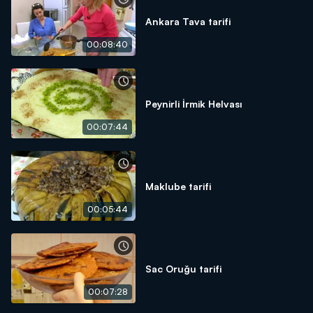
Ankara Tava tarifi
00:08:40
Peynirli İrmik Helvası
00:07:44
Maklube tarifi
00:05:44
Sac Oruğu tarifi
00:07:28