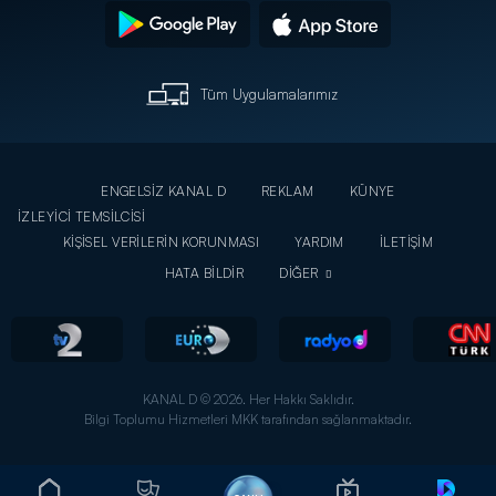
Tüm Uygulamalarımız
ENGELSİZ KANAL D
REKLAM
KÜNYE
İZLEYİCİ TEMSİLCİSİ
KİŞİSEL VERİLERİN KORUNMASI
YARDIM
İLETİŞİM
HATA BİLDİR
DİĞER
KANAL D © 2026. Her Hakkı Saklıdır.
Bilgi Toplumu Hizmetleri MKK tarafından sağlanmaktadır.