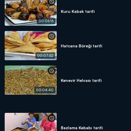
Kuru Kabak tarifi
00:06:16
Hatcana Böreği tarifi
00:07:52
Kenevir Helvası tarifi
00:04:40
Bazlama Kebabı tarifi