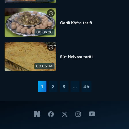
Garili Köfte tarifi
00:09:20
Süt Helvası tarifi
00:05:04
1
2
3
...
46