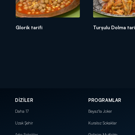
Glorik tarifi
Turşulu Dolma tari
DİZİLER
PROGRAMLAR
Daha 17
Beyaz'la Joker
Uzak Şehir
Kuralsız Sokaklar
Arka Sokaklar
Gelinim Mutfakta