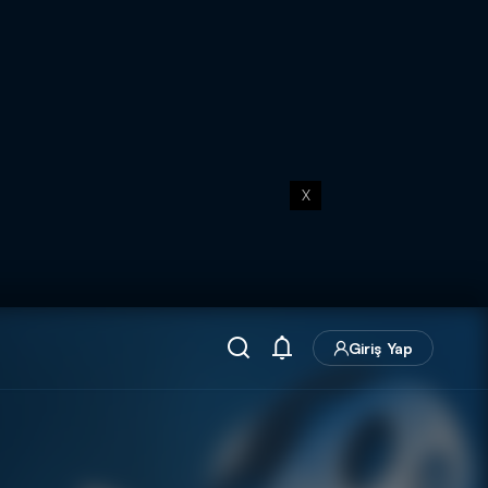
X
Giriş Yap