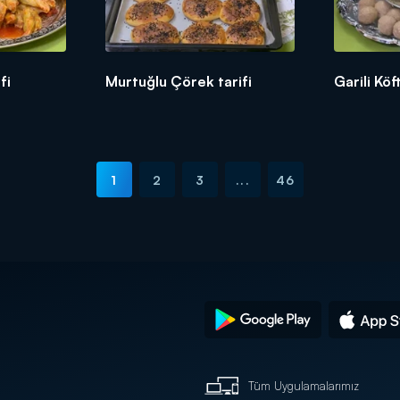
fi
Murtuğlu Çörek tarifi
Garili Köf
1
2
3
...
46
Tüm Uygulamalarımız