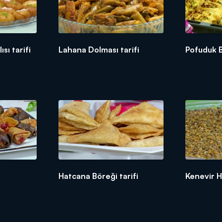
sı tarifi
Lahana Dolması tarifi
Pofuduk B
Hatcana Böreği tarifi
Kenevir He