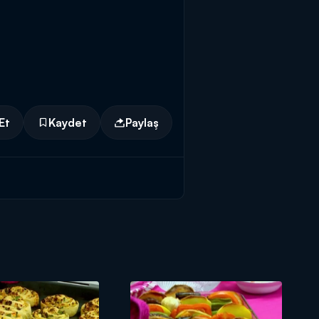
Et
Kaydet
Paylaş