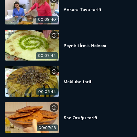
Ankara Tava tarifi
00:08:40
Peynirli İrmik Helvası
00:07:44
Maklube tarifi
00:05:44
Sac Oruğu tarifi
00:07:28