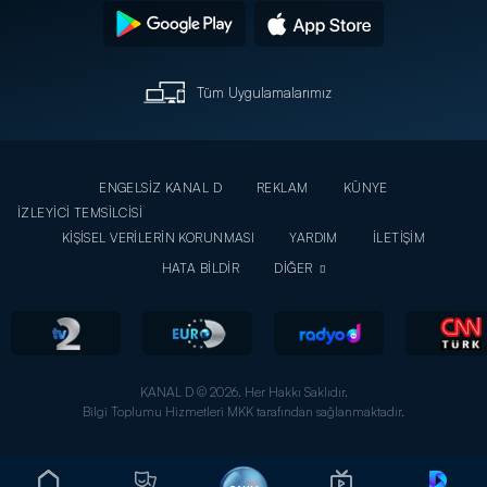
Tüm Uygulamalarımız
ENGELSİZ KANAL D
REKLAM
KÜNYE
İZLEYİCİ TEMSİLCİSİ
KİŞİSEL VERİLERİN KORUNMASI
YARDIM
İLETİŞİM
HATA BİLDİR
DİĞER
KANAL D © 2026. Her Hakkı Saklıdır.
Bilgi Toplumu Hizmetleri MKK tarafından sağlanmaktadır.