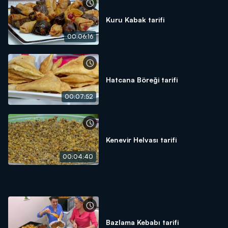
Kuru Kabak tarifi
00:06:16
Hatcana Böreği tarifi
00:07:52
Kenevir Helvası tarifi
00:04:40
Bazlama Kebabı tarifi