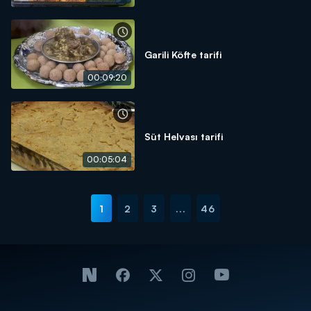
Garili Köfte tarifi
00:09:20
Süt Helvası tarifi
00:05:04
1
2
3
...
46