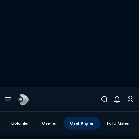
Arama
muhteşem ikili
ARAMA SONUÇLARI
Bölümler
Özetler
Özel Klipler
Foto Galeri
DİĞER SONUÇLAR