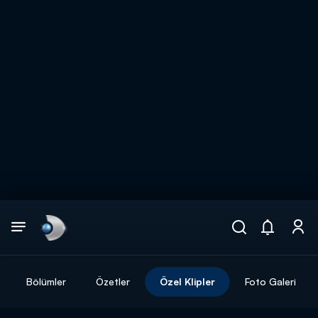
Arama
muhteşem ikili
ARAMA SONUÇLARI
Bölümler
Özetler
Özel Klipler
Foto Galeri
DİĞER SONUÇLAR