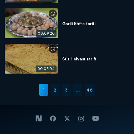
Garili Köfte tarifi
00:09:20
Süt Helvası tarifi
00:05:04
1
2
3
...
46