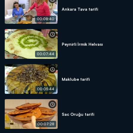
Ankara Tava tarifi
00:08:40
Peynirli İrmik Helvası
00:07:44
Maklube tarifi
00:05:44
Sac Oruğu tarifi
00:07:28