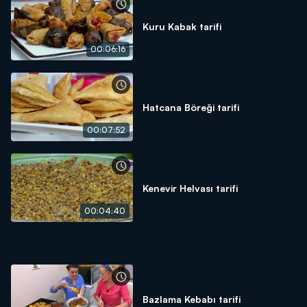
Kuru Kabak tarifi
00:06:16
Hatcana Böreği tarifi
00:07:52
Kenevir Helvası tarifi
00:04:40
Bazlama Kebabı tarifi