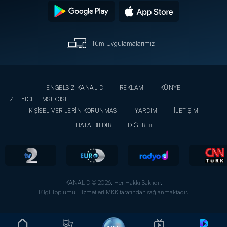
Tüm Uygulamalarımız
ENGELSİZ KANAL D
REKLAM
KÜNYE
İZLEYİCİ TEMSİLCİSİ
KİŞİSEL VERİLERİN KORUNMASI
YARDIM
İLETİŞİM
HATA BİLDİR
DİĞER
KANAL D © 2026. Her Hakkı Saklıdır.
Bilgi Toplumu Hizmetleri MKK tarafından sağlanmaktadır.