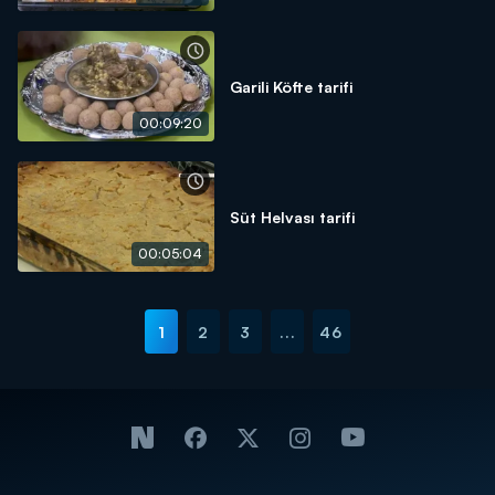
Garili Köfte tarifi
00:09:20
Süt Helvası tarifi
00:05:04
1
2
3
...
46