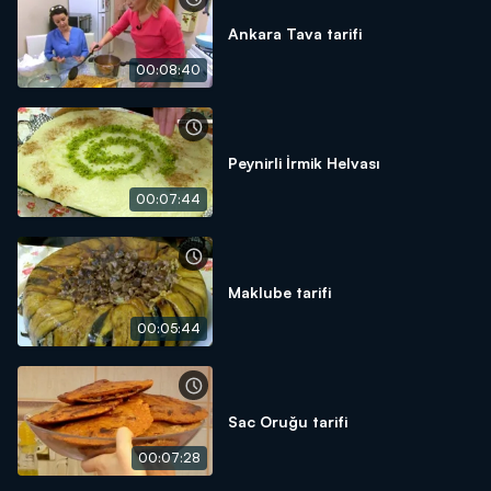
Ankara Tava tarifi
00:08:40
Peynirli İrmik Helvası
00:07:44
Maklube tarifi
00:05:44
Sac Oruğu tarifi
00:07:28