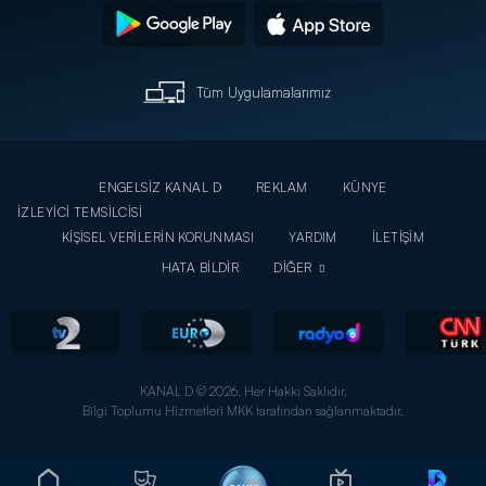
Tüm Uygulamalarımız
ENGELSİZ KANAL D
REKLAM
KÜNYE
İZLEYİCİ TEMSİLCİSİ
KİŞİSEL VERİLERİN KORUNMASI
YARDIM
İLETİŞİM
HATA BİLDİR
DİĞER
KANAL D © 2026. Her Hakkı Saklıdır.
Bilgi Toplumu Hizmetleri MKK tarafından sağlanmaktadır.