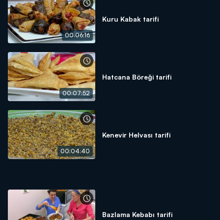
Kuru Kabak tarifi
00:06:16
Hatcana Böreği tarifi
00:07:52
Kenevir Helvası tarifi
00:04:40
Bazlama Kebabı tarifi