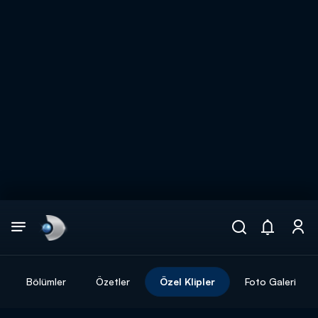
Arama
muhteşem ikili
ARAMA SONUÇLARI
Bölümler
Özetler
Özel Klipler
Foto Galeri
DİĞER SONUÇLAR