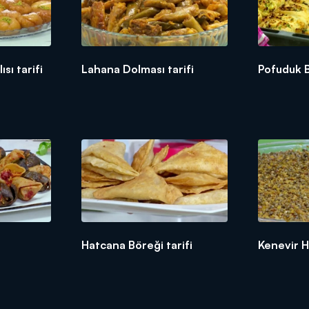
sı tarifi
Lahana Dolması tarifi
Pofuduk B
Hatcana Böreği tarifi
Kenevir He