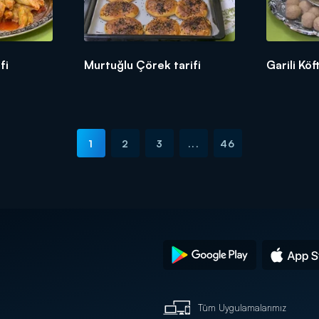
fi
Murtuğlu Çörek tarifi
Garili Köf
1
2
3
...
46
Tüm Uygulamalarımız