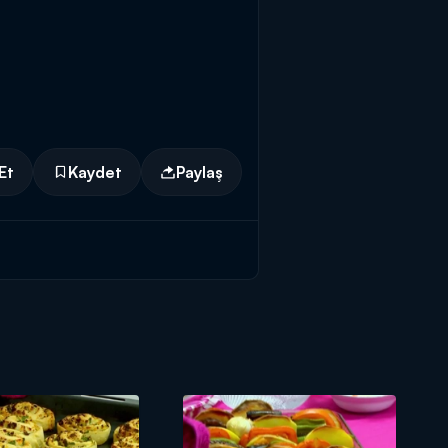
Et
Kaydet
Paylaş