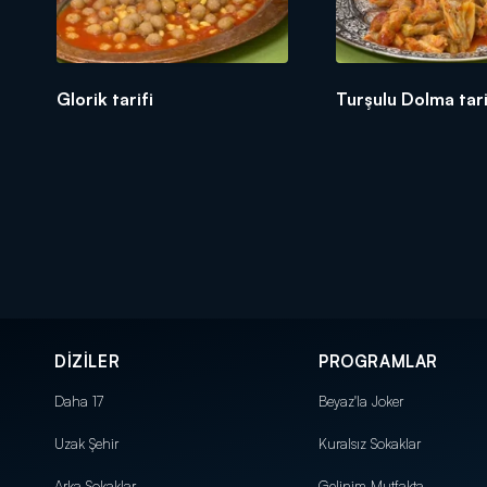
Glorik tarifi
Turşulu Dolma tari
DİZİLER
PROGRAMLAR
Daha 17
Beyaz'la Joker
Uzak Şehir
Kuralsız Sokaklar
Arka Sokaklar
Gelinim Mutfakta