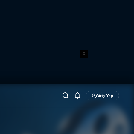
X
Giriş Yap