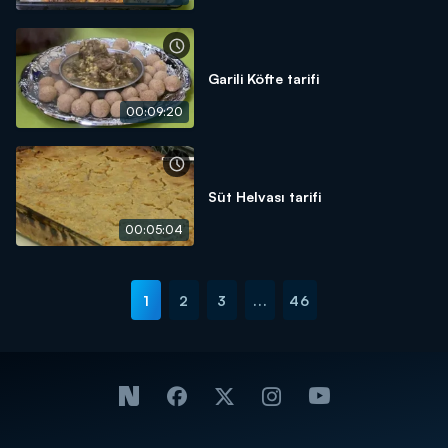
Garili Köfte tarifi
00:09:20
Süt Helvası tarifi
00:05:04
1
2
3
...
46