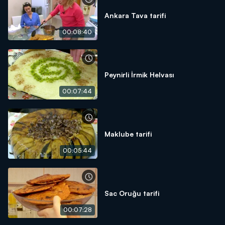
Ankara Tava tarifi
00:08:40
Peynirli İrmik Helvası
00:07:44
Maklube tarifi
00:05:44
Sac Oruğu tarifi
00:07:28