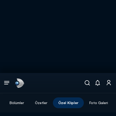
Arama
muhteşem ikili
ARAMA SONUÇLARI
Bölümler
Özetler
Özel Klipler
Foto Galeri
DİĞER SONUÇLAR