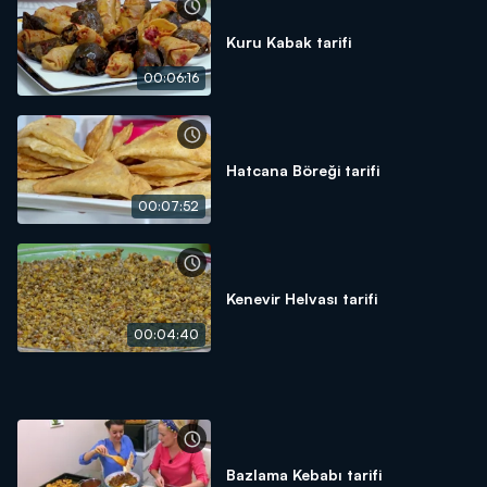
Kuru Kabak tarifi
00:06:16
Hatcana Böreği tarifi
00:07:52
Kenevir Helvası tarifi
00:04:40
Bazlama Kebabı tarifi