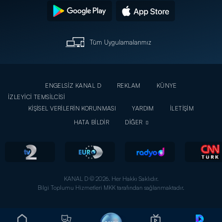
Tüm Uygulamalarımız
ENGELSİZ KANAL D
REKLAM
KÜNYE
İZLEYİCİ TEMSİLCİSİ
KİŞİSEL VERİLERİN KORUNMASI
YARDIM
İLETİŞİM
HATA BİLDİR
DİĞER
KANAL D © 2026. Her Hakkı Saklıdır.
Bilgi Toplumu Hizmetleri MKK tarafından sağlanmaktadır.