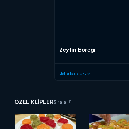
Zeytin Böreği
daha fazla oku
ÖZEL KLİPLER
Sırala