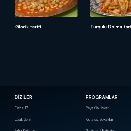
Glorik tarifi
Turşulu Dolma tari
DİZİLER
PROGRAMLAR
Daha 17
Beyaz'la Joker
Uzak Şehir
Kuralsız Sokaklar
Arka Sokaklar
Gelinim Mutfakta