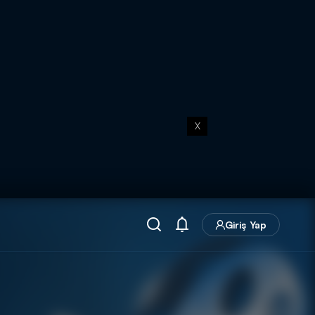
X
Giriş Yap