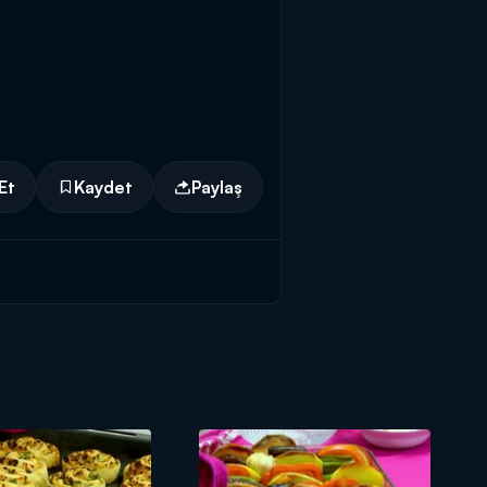
Et
Kaydet
Paylaş