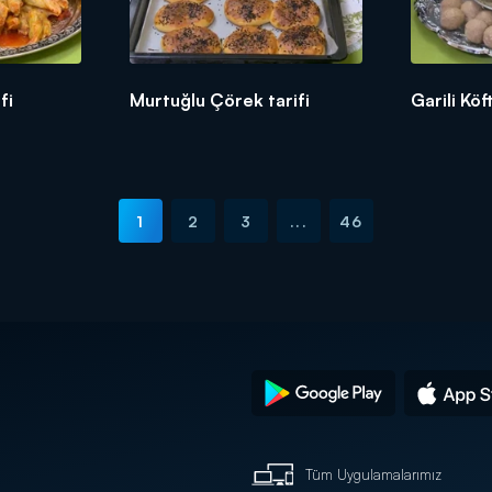
fi
Murtuğlu Çörek tarifi
Garili Köf
1
2
3
...
46
Tüm Uygulamalarımız