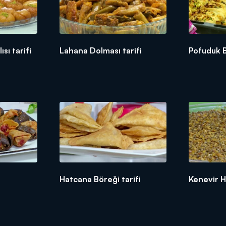
sı tarifi
Lahana Dolması tarifi
Pofuduk B
Hatcana Böreği tarifi
Kenevir He