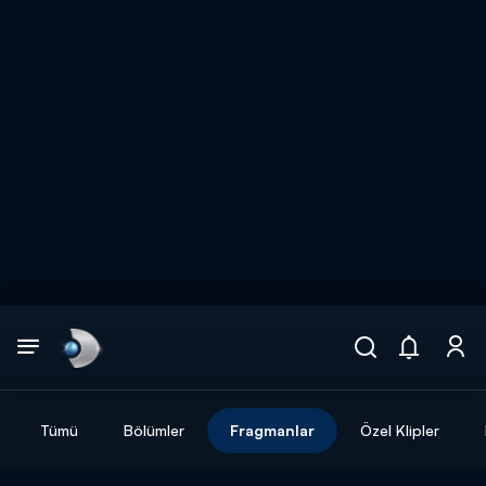
Arama
muhteşem ikili
ARAMA SONUÇLARI
Tümü
Bölümler
Fragmanlar
Özel Klipler
DİĞER SONUÇLAR