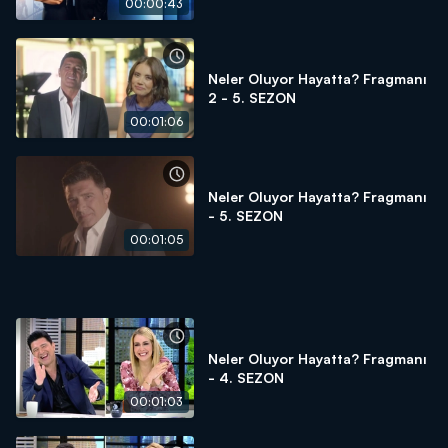
00:00:43
Neler Oluyor Hayatta? Fragmanı
2 - 5. SEZON
00:01:06
Neler Oluyor Hayatta? Fragmanı
- 5. SEZON
00:01:05
Neler Oluyor Hayatta? Fragmanı
- 4. SEZON
00:01:03