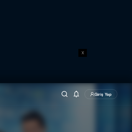
X
Giriş Yap