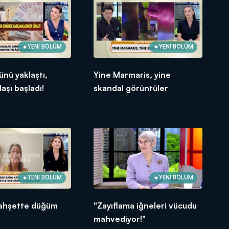
cak ayından itibaren büyük bir göç
dan itibaren radikal kararların
YENİ BÖLÜM
YENİ BÖLÜM
ünü yaklaştı,
Yine Marmaris, yine
aşı başladı!
skandal görüntüler
YENİ BÖLÜM
YENİ BÖLÜM
 vahşette düğüm
"Zayıflama iğneleri vücudu
mahvediyor!"