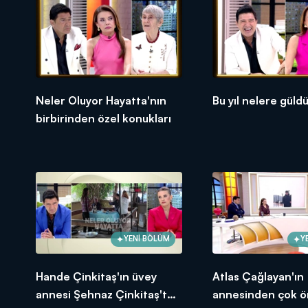
Turan, canlı yayın bağlantısında ayrı
başlayacak" dedi. 2021'in ilk ayından 
alınacağını ifade etti.
Neler Oluyor Hayatta'nın
Bu yıl nelere güld
birbirinden özel konukları
YENİ BÖLÜM
Y
Hande Çinkitaş'ın üvey
Atlas Çağlayan'ın
annesi Şehnaz Çinkitaş'tan
annesinden çok ö