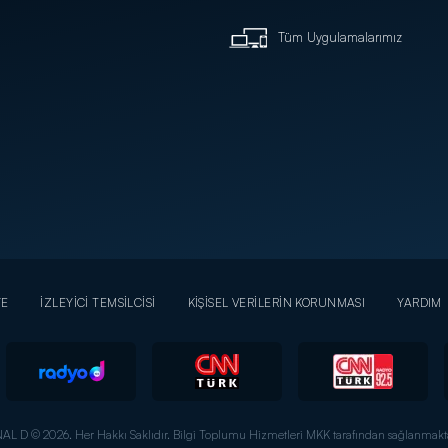
Tüm Uygulamalarımız
YE
İZLEYİCİ TEMSİLCİSİ
KİŞİSEL VERİLERİN KORUNMASI
YARDIM
AL D © 2026. Her Hakkı Saklıdır.
Bilgi Toplumu Hizmetleri MKK tarafından sağlanmakta