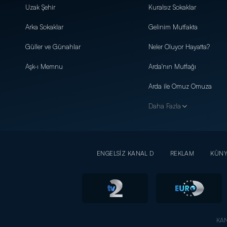
Uzak Şehir
Kuralsız Sokaklar
Arka Sokaklar
Gelinim Mutfakta
Güller ve Günahlar
Neler Oluyor Hayatta?
Aşk-ı Memnu
Arda'nın Mutfağı
Arda ile Omuz Omuza
Daha Fazla
ENGELSİZ KANAL D
REKLAM
KÜN
KAN