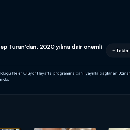
p Turan'dan, 2020 yılına dair önemli
Takip 
unduğu Neler Oluyor Hayatta programına canlı yayınla bağlanan Uzma
undu.
 kasımda gerçekleşecek olan yeni aydan en çok hangi burçların etkilen
cağına dikkat çekti. Ekonomiden, siyasete, ünlülerden, politikacılara 
bilgiler verdi.
y hayatımızda neleri değiştirecek?"
"ABD'nin seçilmiş yeni Başkanı 
?"
"Yeniayda altın ve doların durumu ne olacak?"
"Ev almak isteyenle
dıran soruları astroloji açısından yorumladı.