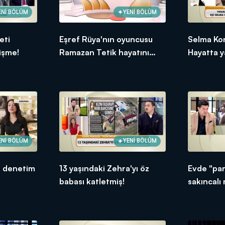
ENİ BÖLÜM
YENİ BÖLÜM
eti
Eşref Rüya'nın oyuncusu
Selma Ko
işme!
Ramazan Tetik hayatını
Hayatta ya
kaybetti
ENİ BÖLÜM
YENİ BÖLÜM
e denetim
13 yaşındaki Zehra'yı öz
Evde "pa
babası katletmiş!
sakıncalı