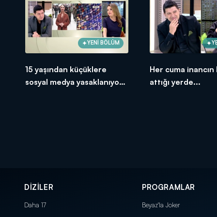
YENİ BÖLÜM
Y
15 yaşından küçüklere
Her cuma inancın 
sosyal medya yasaklanıyor
attığı yerde...
mu?
DİZİLER
PROGRAMLAR
Daha 17
Beyaz'la Joker