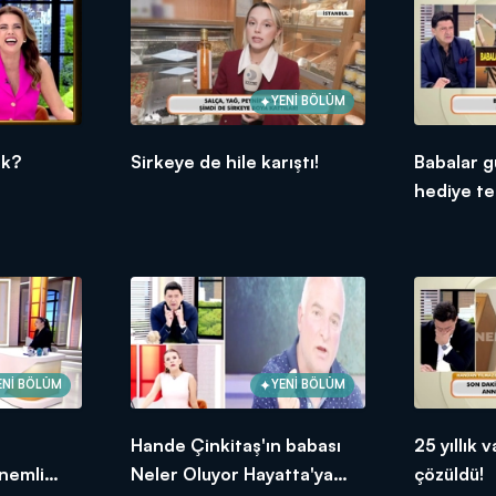
ca radikal kararlar almak için doğru zaman tavsiyeleri vererek "2021 o
itibaren Dünya'nın Türkiye'yi konuşacağına dikkat çeken Turan, 15 kasım
YENİ BÖLÜM
ük?
Sirkeye de hile karıştı!
Babalar g
hediye tel
ENİ BÖLÜM
YENİ BÖLÜM
Hande Çinkitaş'ın babası
25 yıllık
nemli
Neler Oluyor Hayatta'ya
çözüldü!