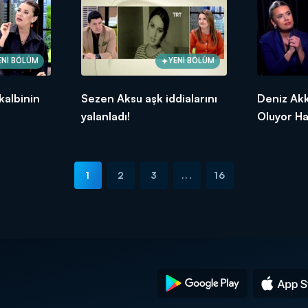
ENİ BÖLÜM
YENİ BÖLÜM
kalbinin
Sezen Aksu aşk iddialarını
Deniz Akk
yalanladı!
Oluyor Ha
1
2
3
...
16