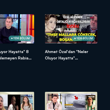
YENİ BÖLÜM
YENİ BÖLÜM
uyor Hayatta" 8
Ahmet Özal'dan "Neler
zülemeyen Rabia
Oluyor Hayatta"
sını açtı
programına çarpıcı
açıklamalar