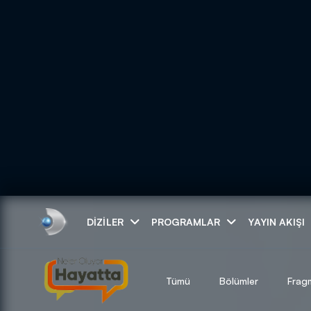
Arama
DIZILER
PROGRAMLAR
YAYIN AKIŞI
ARAMA SONUÇLAR
Tümü
Bölümler
Frag