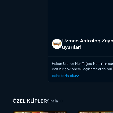
Uzman Astrolog Zeyne
uyarılar!
Hakan Ural ve Nur Tuğba Namlı'nın s
dair bir çok önemli açıklamalarda bul
daha fazla oku
Uzman Astrolog Zeynep Turan
, 15
yılının en güzel gününün 15 kasım ola
burçların nasıl etkileneceği konusunda 
Uzman Astrolog Zeynep Turan,
"Yenia
ÖZEL KLİPLER
rekabeti dünyaya nasıl etki bırakacak
Sırala
tüm dünyayı ilgilendiren ve merak uyan