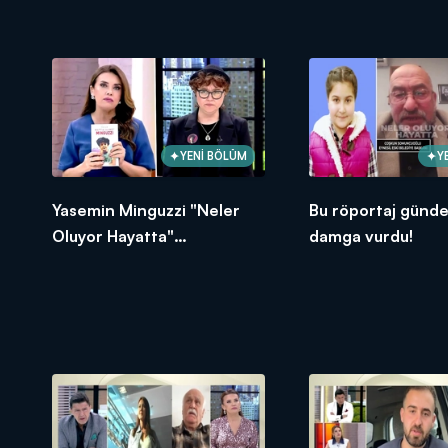
sert çıkış!
açıklamalar!
YENİ BÖLÜM
Y
Yasemin Minguzzi "Neler
Bu röportaj günd
Oluyor Hayatta"
damga vurdu!
stüdyosundaydı!