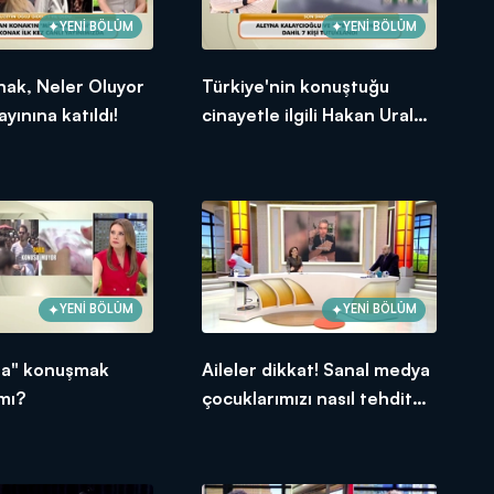
YENİ BÖLÜM
YENİ BÖLÜM
nak, Neler Oluyor
Türkiye'nin konuştuğu
yınına katıldı!
cinayetle ilgili Hakan Ural
sessizliğini bozdu!
YENİ BÖLÜM
YENİ BÖLÜM
ra" konuşmak
Aileler dikkat! Sanal medya
 mı?
çocuklarımızı nasıl tehdit
ediyor?