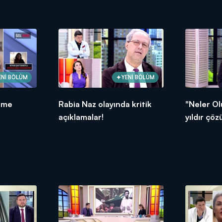
bağlandı!
ENİ BÖLÜM
YENİ BÖLÜM
eme
Rabia Naz olayında kritik
"Neler Ol
açıklamalar!
yıldır çö
Naz dosya