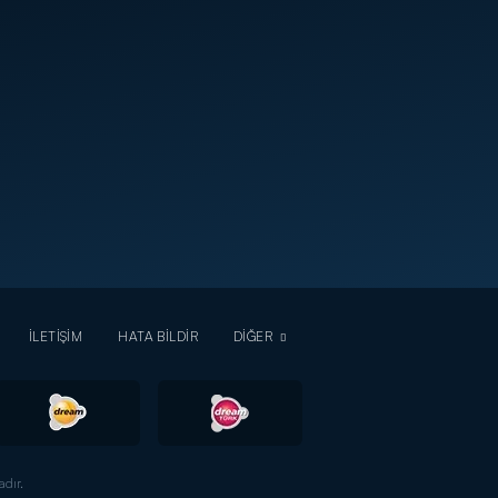
İLETİŞİM
HATA BİLDİR
DİĞER
dır.