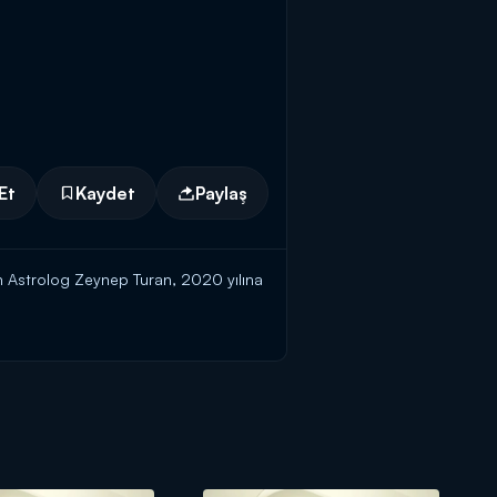
Et
Kaydet
Paylaş
n Astrolog Zeynep Turan, 2020 yılına
eceğini anlattı. Turan ayrıca 2020
bir çok konuya değinen Turan, hangi
Joe Biden ve Donald Trump'ın kıyasıya
r için hangi aylar uygun olacak?" gibi