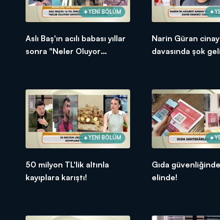
YENİ BÖLÜM
Y
Aslı Baş'ın acılı babası yıllar
Narin Güran cinay
sonra "Neler Oluyor
davasında şok gel
Hayatta"ya konuştu
YENİ BÖLÜM
Y
50 milyon TL'lik altınla
Gıda güvenliğind
kayıplara karıştı!
elinde!