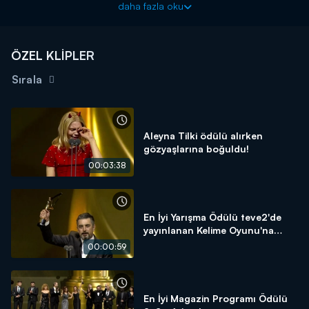
daha fazla oku
ÖZEL KLİPLER
Sırala
Aleyna Tilki ödülü alırken
gözyaşlarına boğuldu!
00:03:38
En İyi Yarışma Ödülü teve2'de
yayınlanan Kelime Oyunu'na
gidiyor!
00:00:59
En İyi Magazin Programı Ödülü