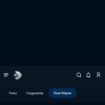
Arama
muhteşem ikili
ARAMA SONUÇLARI
Tümü
Fragmanlar
Özel Klipler
DİĞER SONUÇLAR