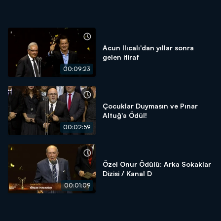
Acun Ilıcalı'dan yıllar sonra
gelen itiraf
00:09:23
Çocuklar Duymasın ve Pınar
Altuğ'a Ödül!
00:02:59
Özel Onur Ödülü: Arka Sokaklar
Dizisi / Kanal D
00:01:09