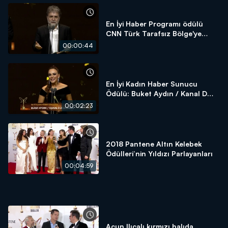
En İyi Haber Programı ödülü
CNN Türk Tarafsız Bölge'ye
gidiyor!
00:00:44
En İyi Kadın Haber Sunucu
Ödülü: Buket Aydın / Kanal D
Ana Haber
00:02:23
2018 Pantene Altın Kelebek
Ödülleri’nin Yıldızı Parlayanları
00:04:59
Acun Ilıcalı kırmızı halıda