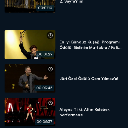
2. Sayfa'nın!
00:01:10
En İyi Gündüz Kuşağı Programı
Ödülü: Gelinim Mutfakta / Fatih
Ürek
00:01:29
Jüri Özel Ödülü Cem Yılmaz'a!
00:03:45
Aleyna Tilki, Altın Kelebek
performansı
00:05:37