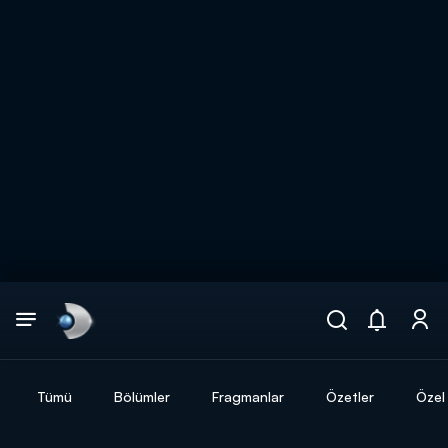
Arama
muhteşem ikili
ARAMA SONUÇLARI
Tümü
Bölümler
Fragmanlar
Özetler
Özel 
DİĞER SONUÇLAR