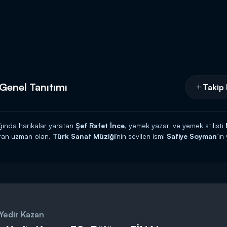
 Genel Tanıtımı
Takip 
ğında harikalar yaratan
Şef Rafet İnce
, yemek yazarı ve yemek stilisti
tan uzman olan,
Türk Sanat Müziği
'nin sevilen ismi
Safiye Soyman
’ın
 Yedir Kazan