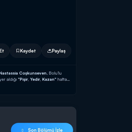
Et
Kaydet
Paylaş
Nastassia Coşkunseven
, Bolu’lu
 yer aldığı
"Pişir, Yedir, Kazan"
hafta
Son Bölümü İzle