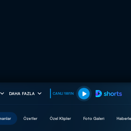
muhteşem ikili
DAHA FAZLA
CANLI YAYIN
I
manlar
Özetler
Özel Klipler
Foto Galeri
Haberle