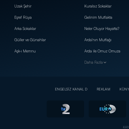
Uzak Şehir
Kuralsız Sokaklar
Eşref Rüya
Gelinim Mutfakta
Arka Sokaklar
Neler Oluyor Hayatta?
Güller ve Günahlar
Arda'nın Mutfağı
Aşk-ı Memnu
Arda ile Omuz Omuza
Daha Fazla
ENGELSİZ KANAL D
REKLAM
KÜN
KAN