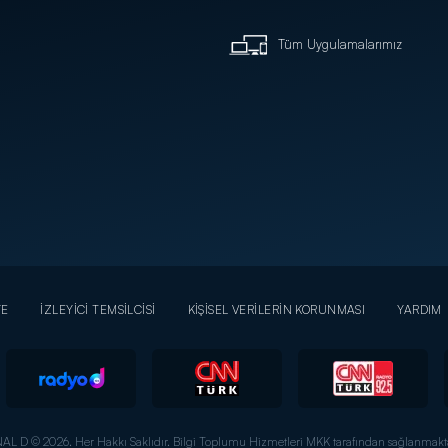
Tüm Uygulamalarımız
YE
İZLEYİCİ TEMSİLCİSİ
KİŞİSEL VERİLERİN KORUNMASI
YARDIM
AL D © 2026. Her Hakkı Saklıdır.
Bilgi Toplumu Hizmetleri MKK tarafından sağlanmakta