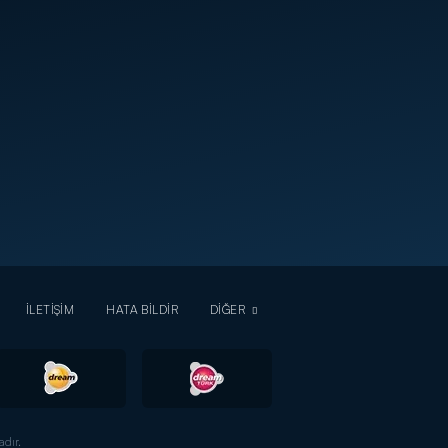
İLETİŞİM
HATA BİLDİR
DİĞER
dır.