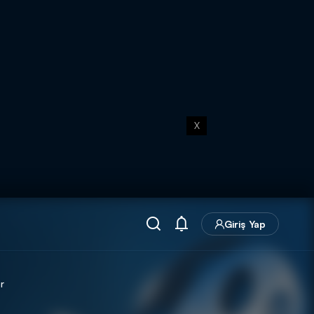
X
Giriş Yap
r