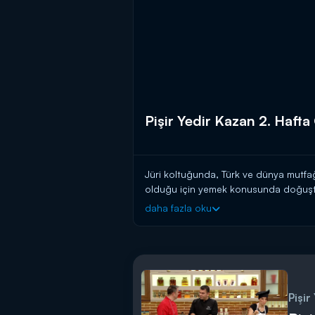
Pişir Yedir Kazan 2. Hafta
Jüri koltuğunda, Türk ve dünya mutfa
olduğu için yemek konusunda doğuş
içi hergün saat 13:00'de
Kanal D
’de!
daha fazla oku
Pişir