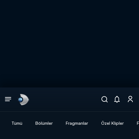
Arama
muhteşem ikili
ARAMA SONUÇLARI
Tümü
Bölümler
Fragmanlar
Özel Klipler
F
DİĞER SONUÇLAR