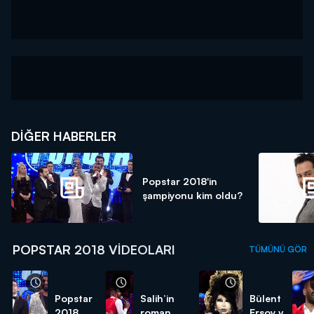
DIĞER HABERLER
Popstar 2018'in
şampiyonu kim oldu?
POPSTAR 2018 VIDEOLARI
TÜMÜNÜ GÖR
Popstar
Salih’in
Bülent
2018
roman
Ersoy ve