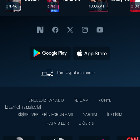
şampiyonu
performansı
Selçuk
00:04:46
00:03:43
00:03:41
00:03:
belli oldu!
herkesten
Yapar
tam not
arasında
aldı!
gerilim!
Tüm Uygulamalarımız
ENGELSİZ KANAL D
REKLAM
KÜNYE
İZLEYİCİ TEMSİLCİSİ
KİŞİSEL VERİLERİN KORUNMASI
YARDIM
İLETİŞİM
HATA BİLDİR
DİĞER